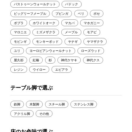
バストゥーンウォールナット
パドック
ビッグリーフメープル
ブビンガ
ベリ
ボセ
ポプラ
ホワイトオーク
マカバ
マホガニー
マロニエ
ミズメザクラ
メープル
モアビ
モビンギ
モンキーポッド
ヤナギ
ヤマザクラ
ユリ
ヨーロピアンウォールナット
ローズウッド
屋久杉
紅椿
杉
神代ケヤキ
神代クス
レジン
ウイロー
エビアラ
テーブル脚で選ぶ
鉄脚
木製脚
スチール脚
ステンレス脚
アクリル脚
その他
床のお色味で選ぶ