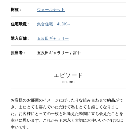
樹種 :
ウォールナット
INFORMATION
住宅環境 :
集合住宅 4LDK～
MOKUBA CHANNEL
購入店舗 :
五反田ギャラリー
担当者 :
五反田ギャラリー / 宮中
よくあるご質問
エピソード
お問い合わせ
お客様のお部屋のイメージにぴったりな組み合わせで納品がで
き、またとても喜んでいただけて私もとても嬉しくなりまし
た。お客様にとっての一枚と出逢えた瞬間に立ち会えたことを
幸せに思います。これからも末永く大切にお使いいただければ
幸いです。