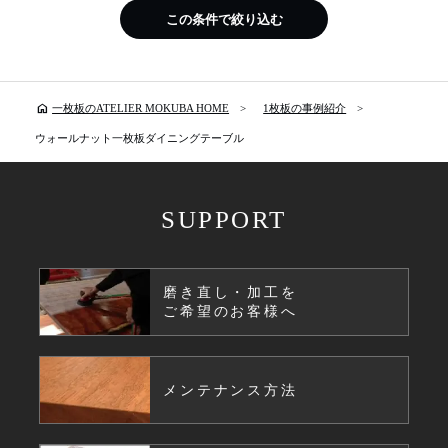
この条件で絞り込む
home
一枚板のATELIER MOKUBA HOME
1枚板の事例紹介
ウォールナット一枚板ダイニングテーブル
SUPPORT
磨き直し・加工を
ご希望のお客様へ
メンテナンス方法