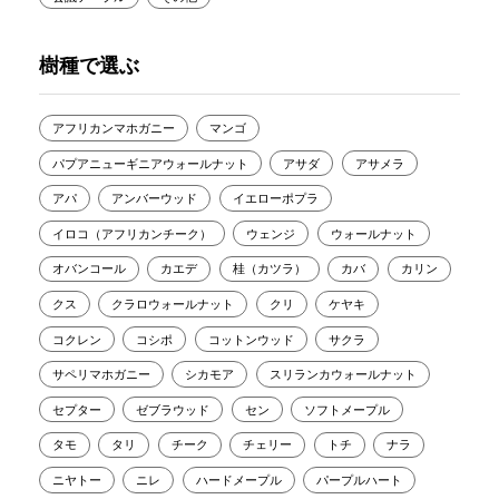
樹種で選ぶ
アフリカンマホガニー
マンゴ
パプアニューギニアウォールナット
アサダ
アサメラ
アパ
アンバーウッド
イエローポプラ
イロコ（アフリカンチーク）
ウェンジ
ウォールナット
オバンコール
カエデ
桂（カツラ）
カバ
カリン
クス
クラロウォールナット
クリ
ケヤキ
コクレン
コシポ
コットンウッド
サクラ
サペリマホガニー
シカモア
スリランカウォールナット
セプター
ゼブラウッド
セン
ソフトメープル
タモ
タリ
チーク
チェリー
トチ
ナラ
ニヤトー
ニレ
ハードメープル
パープルハート