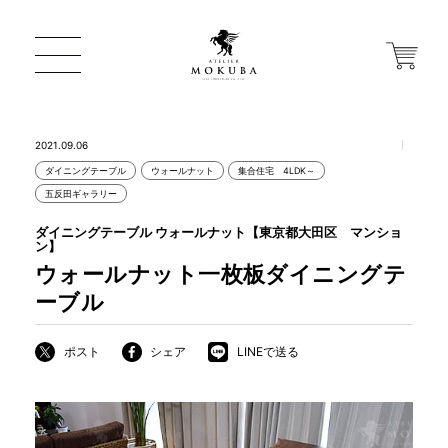
2021.09.06
ダイニングテーブル
ウォールナット
集合住宅 4LDK～
ONLINE STORE
五反田ギャラリー
ダイニングテーブル ウォールナット【東京都大田区 マンショ
ン】
店舗から探す
ウォールナット一枚板ダイニングテ
ーブル
一枚板 ATELIER MOKUBA HOME
ポスト
シェア
LINEで送る
MOKUBA について