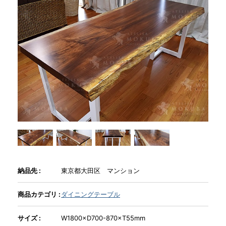
商品情報
直営店
イベント
WEBカタログ
全商品一覧
納品先 :
東京都大田区 マンション
新入荷情報
商品カテゴリ :
ダイニングテーブル
サイズ :
W1800×D700-870×T55mm
納品事例