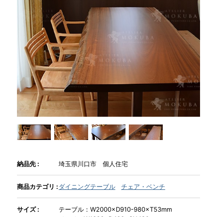
商品情報
直営店
イベント
WEBカタログ
全商品一覧
納品先 :
埼玉県川口市 個人住宅
新入荷情報
商品カテゴリ :
ダイニングテーブル
チェア・ベンチ
サイズ :
テーブル：W2000×D910-980×T53mm
納品事例