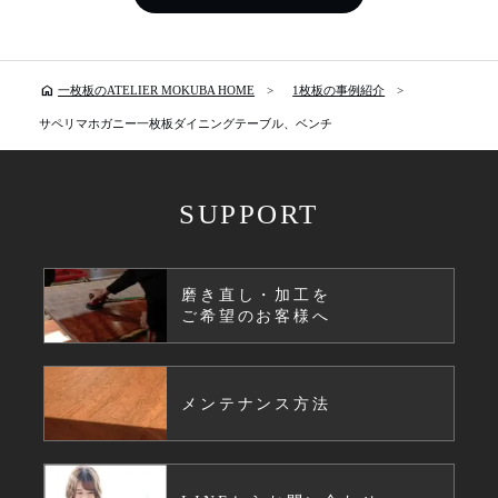
home
一枚板のATELIER MOKUBA HOME
1枚板の事例紹介
サペリマホガニー一枚板ダイニングテーブル、ベンチ
SUPPORT
磨き直し・加工を
ご希望のお客様へ
メンテナンス方法