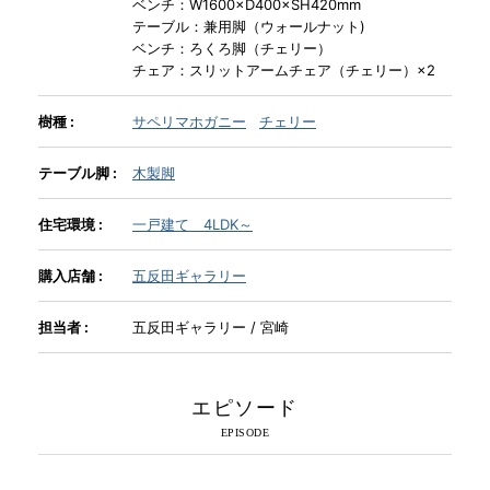
ベンチ：W1600×D400×SH420mm
テーブル：兼用脚（ウォールナット)
ベンチ：ろくろ脚（チェリー）
INFORMATION
チェア：スリットアームチェア（チェリー）×2
樹種 :
サペリマホガニー
チェリー
MOKUBA CHANNEL
テーブル脚 :
木製脚
よくあるご質問
住宅環境 :
一戸建て 4LDK～
購入店舗 :
五反田ギャラリー
お問い合わせ
担当者 :
五反田ギャラリー / 宮崎
エピソード