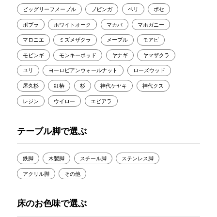
ビッグリーフメープル
ブビンガ
ベリ
ボセ
ポプラ
ホワイトオーク
マカバ
マホガニー
マロニエ
ミズメザクラ
メープル
モアビ
モビンギ
モンキーポッド
ヤナギ
ヤマザクラ
ユリ
ヨーロピアンウォールナット
ローズウッド
屋久杉
紅椿
杉
神代ケヤキ
神代クス
レジン
ウイロー
エビアラ
テーブル脚で選ぶ
鉄脚
木製脚
スチール脚
ステンレス脚
アクリル脚
その他
床のお色味で選ぶ