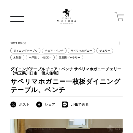
2021.09.06
ダイニングテーブル
チェア・ベンチ
サペリマホガニー
チェリー
ONLINE STORE
木製脚
一戸建て 4LDK～
五反田ギャラリー
ダイニングテーブル チェア・ベンチ サペリマホガニー チェリー
【埼玉県川口市 個人住宅】
店舗から探す
サペリマホガニー一枚板ダイニング
テーブル、ベンチ
一枚板 ATELIER MOKUBA HOME
ポスト
シェア
LINEで送る
MOKUBA について