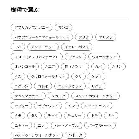
樹種で選ぶ
アフリカンマホガニー
マンゴ
パプアニューギニアウォールナット
アサダ
アサメラ
アパ
アンバーウッド
イエローポプラ
イロコ（アフリカンチーク）
ウェンジ
ウォールナット
オバンコール
カエデ
桂（カツラ）
カバ
カリン
クス
クラロウォールナット
クリ
ケヤキ
コクレン
コシポ
コットンウッド
サクラ
サペリマホガニー
シカモア
スリランカウォールナット
セプター
ゼブラウッド
セン
ソフトメープル
タモ
タリ
チーク
チェリー
トチ
ナラ
ニヤトー
ニレ
ハードメープル
パープルハート
バストゥーンウォールナット
パドック