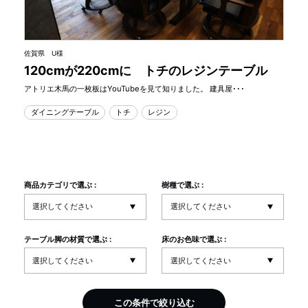
佐賀県 U様
120cmが220cmに トチのレジンテーブル
アトリエ木馬の一枚板はYouTubeを見て知りました。 建具屋･･･
ダイニングテーブル
トチ
レジン
商品カテゴリで選ぶ :
樹種で選ぶ :
テーブル脚の材質で選ぶ :
床のお色味で選ぶ :
この条件で絞り込む