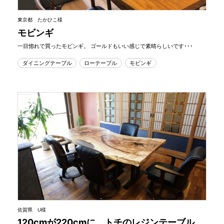
東京都 たかひこ様
モビンギ
一目惚れで買ったモビンギ。 ゴールドもいい感じで素晴らしいです･･･
ダイニングテーブル
ローテーブル
モビンギ
佐賀県 U様
120cmが220cmに トチのレジンテーブル