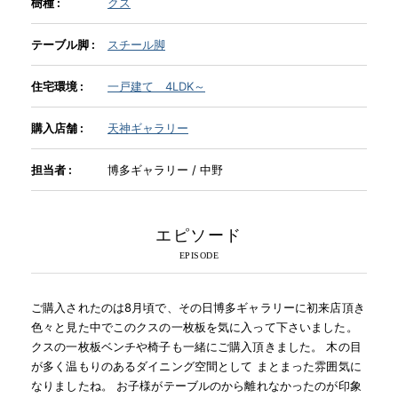
樹種 :
クス
テーブル脚 :
スチール脚
INFORMATION
住宅環境 :
一戸建て 4LDK～
MOKUBA CHANNEL
購入店舗 :
天神ギャラリー
担当者 :
博多ギャラリー / 中野
よくあるご質問
お問い合わせ
エピソード
ご購入されたのは8月頃で、その日博多ギャラリーに初来店頂き
色々と見た中でこのクスの一枚板を気に入って下さいました。
クスの一枚板ベンチや椅子も一緒にご購入頂きました。 木の目
が多く温もりのあるダイニング空間として まとまった雰囲気に
なりましたね。 お子様がテーブルのから離れなかったのが印象