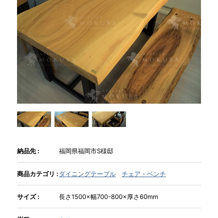
商品情報
直営店
イベント
WEBカタログ
全商品一覧
納品先 :
福岡県福岡市S様邸
商品カテゴリ :
ダイニングテーブル
チェア・ベンチ
新入荷情報
サイズ :
長さ1500×幅700-800×厚さ60mm
納品事例