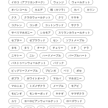
イロコ（アフリカンチーク）
ウェンジ
ウォールナット
オバンコール
カエデ
桂（カツラ）
カバ
カリン
クス
クラロウォールナット
クリ
ケヤキ
コクレン
コシポ
コットンウッド
サクラ
サペリマホガニー
シカモア
スリランカウォールナット
セプター
ゼブラウッド
セン
ソフトメープル
タモ
タリ
チーク
チェリー
トチ
ナラ
ニヤトー
ニレ
ハードメープル
パープルハート
バストゥーンウォールナット
パドック
ビッグリーフメープル
ブビンガ
ベリ
ボセ
ポプラ
ホワイトオーク
マカバ
マホガニー
マロニエ
ミズメザクラ
メープル
モアビ
モビンギ
モンキーポッド
ヤナギ
ヤマザクラ
ユリ
ヨーロピアンウォールナット
ローズウッド