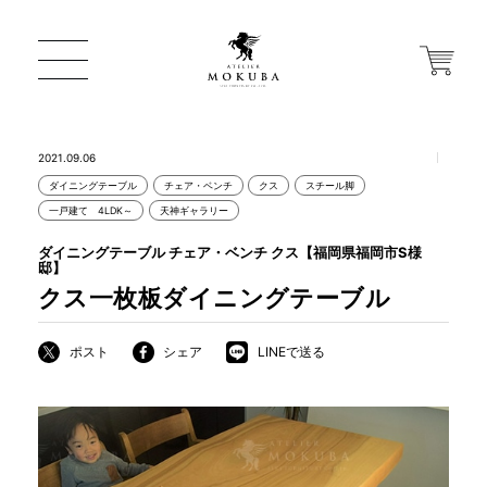
2021.09.06
ダイニングテーブル
チェア・ベンチ
クス
スチール脚
ONLINE STORE
一戸建て 4LDK～
天神ギャラリー
ダイニングテーブル チェア・ベンチ クス【福岡県福岡市S様
邸】
店舗から探す
クス一枚板ダイニングテーブル
ポスト
シェア
LINEで送る
一枚板 ATELIER MOKUBA HOME
MOKUBA について