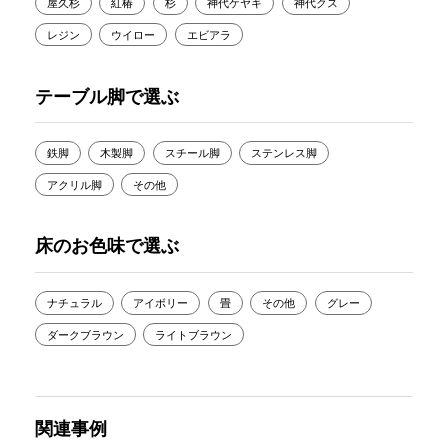
屋久杉
紅椿
杉
神代ケヤキ
神代クス
レジン
ウイロー
エビアラ
テーブル脚で選ぶ
鉄脚
木製脚
スチール脚
ステンレス脚
アクリル脚
その他
床のお色味で選ぶ
ナチュラル
アイボリー
畳
その他
グレー
ダークブラウン
ライトブラウン
関連事例