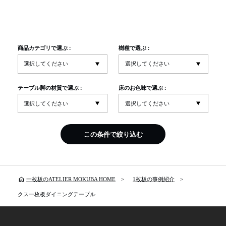
商品カテゴリで選ぶ :
樹種で選ぶ :
テーブル脚の材質で選ぶ :
床のお色味で選ぶ :
この条件で絞り込む
home
一枚板のATELIER MOKUBA HOME
1枚板の事例紹介
クス一枚板ダイニングテーブル