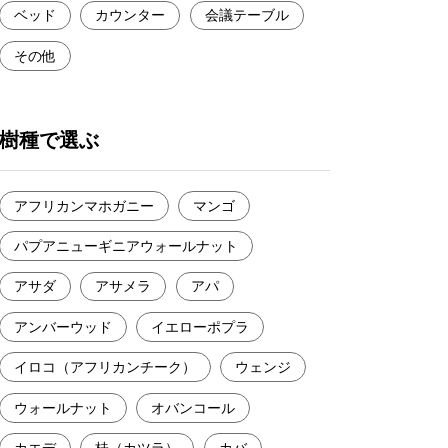
ベッド
カウンター
会議テーブル
その他
樹種で選ぶ
アフリカンマホガニー
マンゴ
パプアニューギニアウォールナット
アサダ
アサメラ
アパ
アンバーウッド
イエローポプラ
イロコ（アフリカンチーク）
ウェンジ
ウォールナット
オバンコール
カエデ
桂（カツラ）
カバ