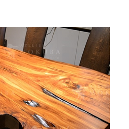
名古屋ギャラリー
お客様の声
大阪梅田ギャラリー
コーディネート集
アウトレット神戸店
大川ギャラリー【本店】
INFORMATION
天神ギャラリー
NEWS
公式オンラインストア
EVENT
BLOG
WEBカタログ
メディア美術協力実績