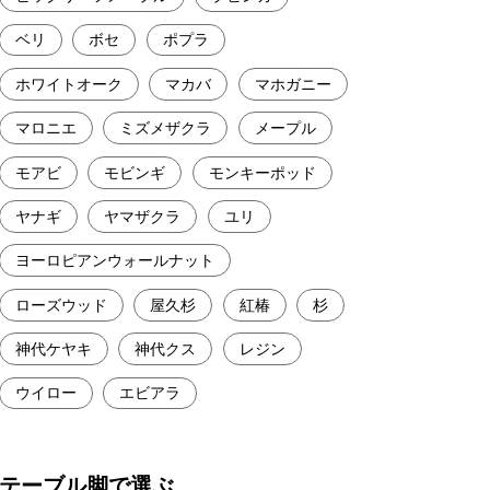
ベリ
ボセ
ポプラ
ホワイトオーク
マカバ
マホガニー
マロニエ
ミズメザクラ
メープル
モアビ
モビンギ
モンキーポッド
ヤナギ
ヤマザクラ
ユリ
ヨーロピアンウォールナット
ローズウッド
屋久杉
紅椿
杉
神代ケヤキ
神代クス
レジン
ウイロー
エビアラ
テーブル脚で選ぶ