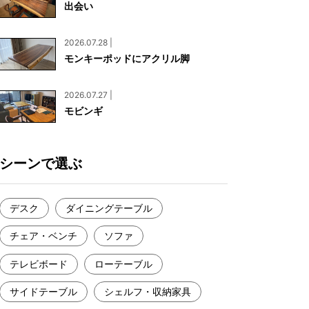
出会い
お見積もり
工務店様・設計会社様向けお問い合わせ
2026.07.28 |
一枚板買い取りに関して
モンキーポッドにアクリル脚
2026.07.27 |
モビンギ
シーンで選ぶ
デスク
ダイニングテーブル
チェア・ベンチ
ソファ
テレビボード
ローテーブル
サイドテーブル
シェルフ・収納家具