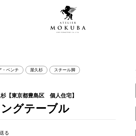
ア・ベンチ
屋久杉
スチール脚
営店
全商品一覧
青山プレミアムギャラリー
新入荷情報
久杉【東京都豊島区 個人住宅】
新宿ギャラリー
ニングテーブル
レジンギャラリー
納品事例
吉祥寺ギャラリー
【アウトレット取扱店】
納品事例（住宅・インテ
横浜ギャラリー
で送る
納品事例（店舗・オフィ