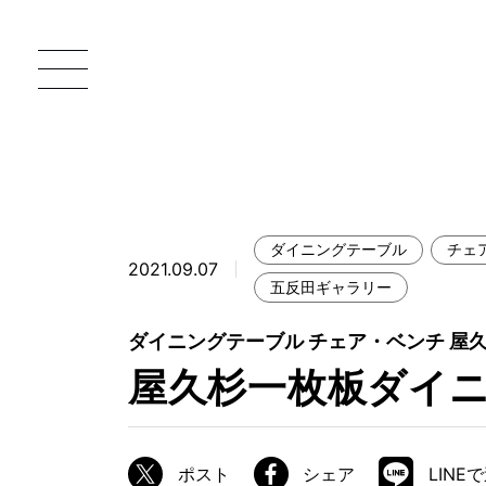
ダイニングテーブル
チェ
2021.09.07
一枚板 ATELIER MOKUBA HOME
直
五反田ギャラリー
MOKUBA について
ダイニングテーブル チェア・ベンチ 屋
屋久杉一枚板ダイ
ブランドコンセプト
製造工程
職人の技能・技巧
ポスト
シェア
LINE
加工技術