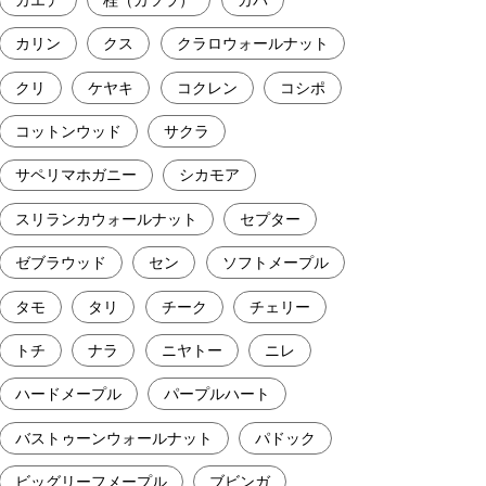
カリン
クス
クラロウォールナット
クリ
ケヤキ
コクレン
コシポ
コットンウッド
サクラ
サペリマホガニー
シカモア
スリランカウォールナット
セプター
ゼブラウッド
セン
ソフトメープル
タモ
タリ
チーク
チェリー
トチ
ナラ
ニヤトー
ニレ
ハードメープル
パープルハート
バストゥーンウォールナット
パドック
ビッグリーフメープル
ブビンガ