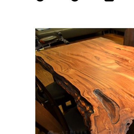
商品情報
ATELIER MOKUBAの一枚板テーブル
ATELIER MOKUBAの一枚板×異素材
特別なダイニングチェア
一枚板用のテーブル脚
樹種紹介
コーディネート集
メンテナンス方法