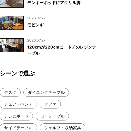
モンキーポッドにアクリル脚
お見積もり
工務店様・設計会社様向けお問い合わせ
2026.07.27 |
一枚板買い取りに関して
モビンギ
2026.07.27 |
120cmが220cmに トチのレジンテ
ーブル
シーンで選ぶ
デスク
ダイニングテーブル
チェア・ベンチ
ソファ
テレビボード
ローテーブル
サイドテーブル
シェルフ・収納家具