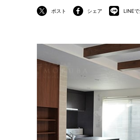
ポスト
シェア
LINE
商品情報
ATELIER MOKUBAの一枚板テーブル
ATELIER MOKUBAの一枚板×異素材
特別なダイニングチェア
一枚板用のテーブル脚
樹種紹介
コーディネート集
メンテナンス方法