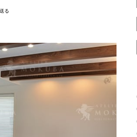
名古屋ギャラリー
お客様の声
で送る
大阪梅田ギャラリー
コーディネート集
アウトレット神戸店
大川ギャラリー【本店】
INFORMATION
天神ギャラリー
NEWS
公式オンラインストア
EVENT
BLOG
WEBカタログ
メディア美術協力実績