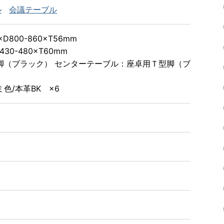
ル
会議テーブル
800-860×T56mm
30-480×T60mm
脚（ブラック） センターテーブル：座卓用Ｔ型脚（ブ
色/本革BK ×6