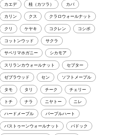
カエデ
桂（カツラ）
カバ
カリン
クス
クラロウォールナット
クリ
ケヤキ
コクレン
コシポ
コットンウッド
サクラ
サペリマホガニー
シカモア
スリランカウォールナット
セプター
ゼブラウッド
セン
ソフトメープル
タモ
タリ
チーク
チェリー
トチ
ナラ
ニヤトー
ニレ
ハードメープル
パープルハート
バストゥーンウォールナット
パドック