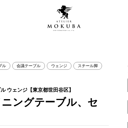
ブル
会議テーブル
ウェンジ
スチール脚
営店
全商品一覧
青山プレミアムギャラリー
新入荷情報
ブル ウェンジ【東京都世田谷区】
新宿ギャラリー
イニングテーブル、セ
レジンギャラリー
納品事例
吉祥寺ギャラリー
【アウトレット取扱店】
納品事例（住宅・インテ
横浜ギャラリー
納品事例（店舗・オフィ