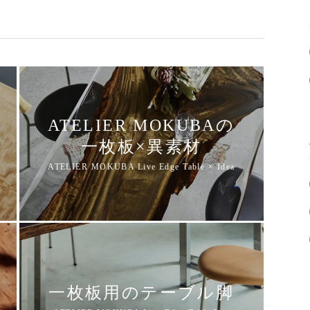
ATELIER MOKUBAの
一枚板×異素材
一枚板用のテーブル脚