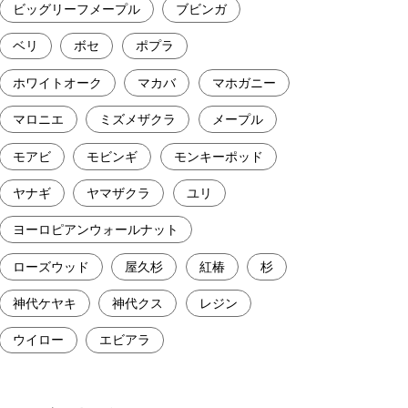
ビッグリーフメープル
ブビンガ
ベリ
ボセ
ポプラ
ホワイトオーク
マカバ
マホガニー
マロニエ
ミズメザクラ
メープル
モアビ
モビンギ
モンキーポッド
ヤナギ
ヤマザクラ
ユリ
ヨーロピアンウォールナット
ローズウッド
屋久杉
紅椿
杉
神代ケヤキ
神代クス
レジン
ウイロー
エビアラ