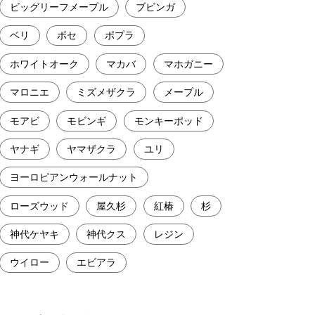
ビッグリーフメープル
ブビンガ
ベリ
ボセ
ポプラ
ホワイトオーク
マカバ
マホガニー
マロニエ
ミズメザクラ
メープル
モアビ
モビンギ
モンキーポッド
ヤナギ
ヤマザクラ
ユリ
ヨーロピアンウォールナット
ローズウッド
屋久杉
紅椿
杉
神代ケヤキ
神代クス
レジン
ウイロー
エビアラ