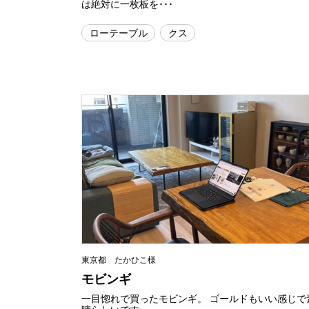
は絶対に一枚板を･･･
ローテーブル
クス
東京都 たかひこ様
モビンギ
一目惚れで買ったモビンギ。 ゴールドもいい感じで