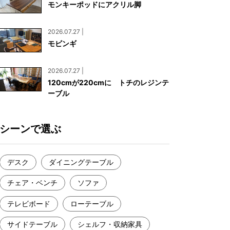
モンキーポッドにアクリル脚
お見積もり
工務店様・設計会社様向けお問い合わせ
2026.07.27 |
一枚板買い取りに関して
モビンギ
2026.07.27 |
120cmが220cmに トチのレジンテ
ーブル
シーンで選ぶ
デスク
ダイニングテーブル
チェア・ベンチ
ソファ
テレビボード
ローテーブル
サイドテーブル
シェルフ・収納家具