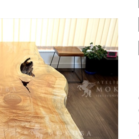
名古屋ギャラリー
お客様の声
大阪梅田ギャラリー
コーディネート集
アウトレット神戸店
大川ギャラリー【本店】
INFORMATION
天神ギャラリー
NEWS
公式オンラインストア
EVENT
BLOG
WEBカタログ
メディア美術協力実績