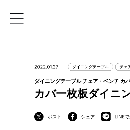
2022.01.27
ダイニングテーブル
チェ
一枚板 ATELIER MOKUBA HOME
直
ダイニングテーブル チェア・ベンチ カ
MOKUBA について
カバ一枚板ダイニ
ブランドコンセプト
製造工程
ポスト
シェア
LINE
職人の技能・技巧
加工技術