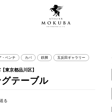
ア・ベンチ
カバ
鉄脚
五反田ギャラリー
営店
全商品一覧
バ【東京都品川区】
青山プレミアムギャラリー
新入荷情報
ングテーブル
新宿ギャラリー
レジンギャラリー
納品事例
吉祥寺ギャラリー
【アウトレット取扱店】
で送る
納品事例（住宅・インテ
横浜ギャラリー
納品事例（店舗・オフィ