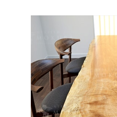
商品情報
ATELIER MOKUBAの一枚板テーブル
ATELIER MOKUBAの一枚板×異素材
特別なダイニングチェア
一枚板用のテーブル脚
樹種紹介
コーディネート集
メンテナンス方法