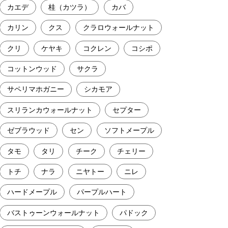
カエデ
桂（カツラ）
カバ
カリン
クス
クラロウォールナット
クリ
ケヤキ
コクレン
コシポ
コットンウッド
サクラ
サペリマホガニー
シカモア
スリランカウォールナット
セプター
ゼブラウッド
セン
ソフトメープル
タモ
タリ
チーク
チェリー
トチ
ナラ
ニヤトー
ニレ
ハードメープル
パープルハート
バストゥーンウォールナット
パドック