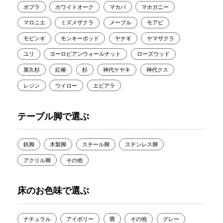
ポプラ
ホワイトオーク
マカバ
マホガニー
マロニエ
ミズメザクラ
メープル
モアビ
モビンギ
モンキーポッド
ヤナギ
ヤマザクラ
ユリ
ヨーロピアンウォールナット
ローズウッド
屋久杉
紅椿
杉
神代ケヤキ
神代クス
レジン
ウイロー
エビアラ
テーブル脚で選ぶ
鉄脚
木製脚
スチール脚
ステンレス脚
アクリル脚
その他
床のお色味で選ぶ
ナチュラル
アイボリー
畳
その他
グレー