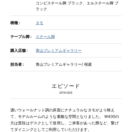
コンビスチール脚 ブラック、エルスチール脚 ブ
ラック
INFORMATION
樹種 :
タモ
MOKUBA CHANNEL
テーブル脚 :
スチール脚
購入店舗 :
青山プレミアムギャラリー
よくあるご質問
担当者 :
青山プレミアムギャラリー/ 桜庭
お問い合わせ
エピソード
濃いウォールナット調の床面にナチュラルなタモがより映え
て、モデルルームのような素敵な空間となりました。 W400の
方は普段はデスクとして使用し、ご来客があった際など、繋げ
てダイニングとしてご利用していただけます。