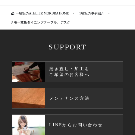
home
一枚板のATELIER MOKUBA HOME
1枚板の事例紹介
タモ一枚板ダイニングテーブル、デスク
SUPPORT
磨き直し・加工を
ご希望のお客様へ
メンテナンス方法
LINEからお問い合わせ