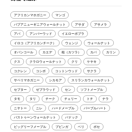
アフリカンマホガニー
マンゴ
パプアニューギニアウォールナット
アサダ
アサメラ
アパ
アンバーウッド
イエローポプラ
イロコ（アフリカンチーク）
ウェンジ
ウォールナット
オバンコール
カエデ
桂（カツラ）
カバ
カリン
クス
クラロウォールナット
クリ
ケヤキ
コクレン
コシポ
コットンウッド
サクラ
サペリマホガニー
シカモア
スリランカウォールナット
セプター
ゼブラウッド
セン
ソフトメープル
タモ
タリ
チーク
チェリー
トチ
ナラ
ニヤトー
ニレ
ハードメープル
パープルハート
バストゥーンウォールナット
パドック
ビッグリーフメープル
ブビンガ
ベリ
ボセ