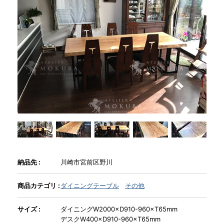
商品情報
直営店
イベント
WEBカタログ
全商品一覧
納品先 :
川崎市宮前区野川
新入荷情報
商品カテゴリ :
ダイニングテーブル
その他
サイズ :
ダイニングW2000×D910-960×T65mm
納品事例
デスクW400×D910-960×T65mm