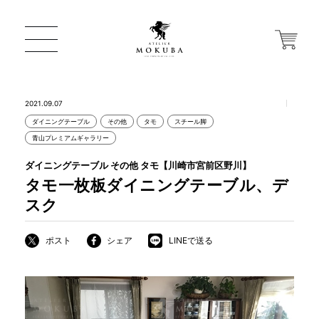
2021.09.07
ダイニングテーブル
その他
タモ
スチール脚
ONLINE STORE
青山プレミアムギャラリー
ダイニングテーブル その他 タモ【川崎市宮前区野川】
店舗から探す
タモ一枚板ダイニングテーブル、デ
スク
一枚板 ATELIER MOKUBA HOME
ポスト
シェア
LINEで送る
MOKUBA について