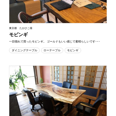
東京都 たかひこ様
モビンギ
一目惚れで買ったモビンギ。 ゴールドもいい感じで素晴らしいです･･･
ダイニングテーブル
ローテーブル
モビンギ