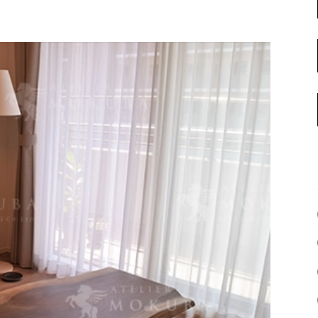
名古屋ギャラリー
お客様の声
大阪梅田ギャラリー
コーディネート集
アウトレット神戸店
大川ギャラリー【本店】
INFORMATION
天神ギャラリー
NEWS
公式オンラインストア
EVENT
BLOG
WEBカタログ
メディア美術協力実績