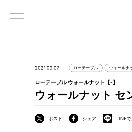
2021.09.07
ローテーブル
ウォールナ
一枚板 ATELIER MOKUBA HOME
直
ローテーブル ウォールナット【-】
MOKUBA について
ウォールナット セ
ブランドコンセプト
製造工程
ポスト
シェア
LINE
職人の技能・技巧
加工技術