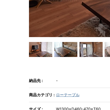
納品先 :
-
商品カテゴリ :
ローテーブル
サイズ :
W1300×D460-470×T60