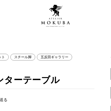
ット
スチール脚
五反田ギャラリー
営店
全商品一覧
青山プレミアムギャラリー
新入荷情報
ンターテーブル
新宿ギャラリー
レジンギャラリー
納品事例
吉祥寺ギャラリー
【アウトレット取扱店】
で送る
納品事例（住宅・インテ
横浜ギャラリー
納品事例（店舗・オフィ