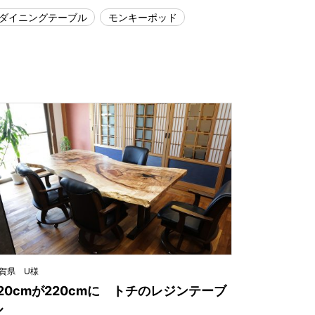
ダイニングテーブル
モンキーポッド
賀県 U様
120cmが220cmに トチのレジンテーブ
ル