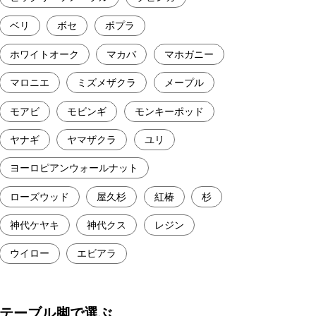
ベリ
ボセ
ポプラ
ホワイトオーク
マカバ
マホガニー
マロニエ
ミズメザクラ
メープル
モアビ
モビンギ
モンキーポッド
ヤナギ
ヤマザクラ
ユリ
ヨーロピアンウォールナット
ローズウッド
屋久杉
紅椿
杉
神代ケヤキ
神代クス
レジン
ウイロー
エビアラ
テーブル脚で選ぶ