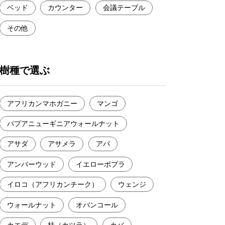
ベッド
カウンター
会議テーブル
その他
樹種で選ぶ
アフリカンマホガニー
マンゴ
パプアニューギニアウォールナット
アサダ
アサメラ
アパ
アンバーウッド
イエローポプラ
イロコ（アフリカンチーク）
ウェンジ
ウォールナット
オバンコール
カエデ
桂（カツラ）
カバ