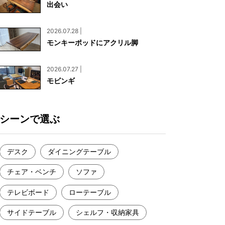
出会い
お見積もり
工務店様・設計会社様向けお問い合わせ
2026.07.28 |
一枚板買い取りに関して
モンキーポッドにアクリル脚
2026.07.27 |
モビンギ
シーンで選ぶ
デスク
ダイニングテーブル
チェア・ベンチ
ソファ
テレビボード
ローテーブル
サイドテーブル
シェルフ・収納家具