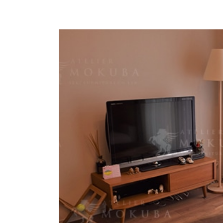
商品情報
ATELIER MOKUBAの一枚板テーブル
ATELIER MOKUBAの一枚板×異素材
特別なダイニングチェア
一枚板用のテーブル脚
樹種紹介
コーディネート集
メンテナンス方法