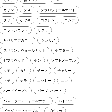
カリン
クス
クラロウォールナット
クリ
ケヤキ
コクレン
コシポ
コットンウッド
サクラ
サペリマホガニー
シカモア
スリランカウォールナット
セプター
ゼブラウッド
セン
ソフトメープル
タモ
タリ
チーク
チェリー
トチ
ナラ
ニヤトー
ニレ
ハードメープル
パープルハート
バストゥーンウォールナット
パドック
ビッグリーフメープル
ブビンガ