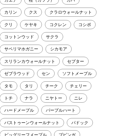
カリン
クス
クラロウォールナット
クリ
ケヤキ
コクレン
コシポ
コットンウッド
サクラ
サペリマホガニー
シカモア
スリランカウォールナット
セプター
ゼブラウッド
セン
ソフトメープル
タモ
タリ
チーク
チェリー
トチ
ナラ
ニヤトー
ニレ
ハードメープル
パープルハート
バストゥーンウォールナット
パドック
ビッグリーフメープル
ブビンガ