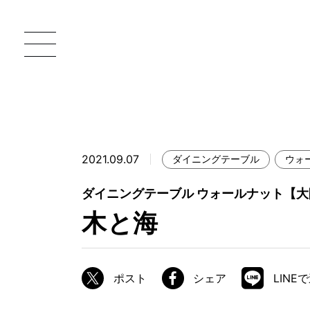
2021.09.07
ダイニングテーブル
ウォ
一枚板 ATELIER MOKUBA HOME
直
ダイニングテーブル ウォールナット【
MOKUBA について
木と海
ブランドコンセプト
製造工程
ポスト
シェア
LINE
職人の技能・技巧
加工技術