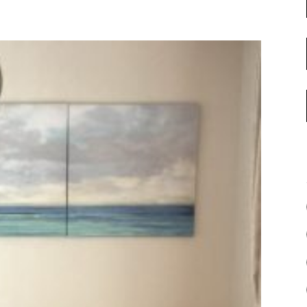
名古屋ギャラリー
お客様の声
大阪梅田ギャラリー
コーディネート集
アウトレット神戸店
大川ギャラリー【本店】
INFORMATION
天神ギャラリー
NEWS
公式オンラインストア
EVENT
BLOG
WEBカタログ
メディア美術協力実績