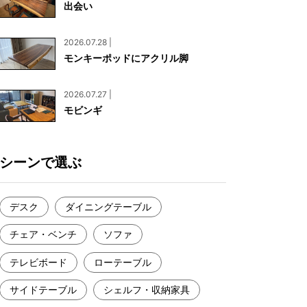
出会い
お見積もり
工務店様・設計会社様向けお問い合わせ
2026.07.28 |
一枚板買い取りに関して
モンキーポッドにアクリル脚
2026.07.27 |
モビンギ
シーンで選ぶ
デスク
ダイニングテーブル
チェア・ベンチ
ソファ
テレビボード
ローテーブル
サイドテーブル
シェルフ・収納家具