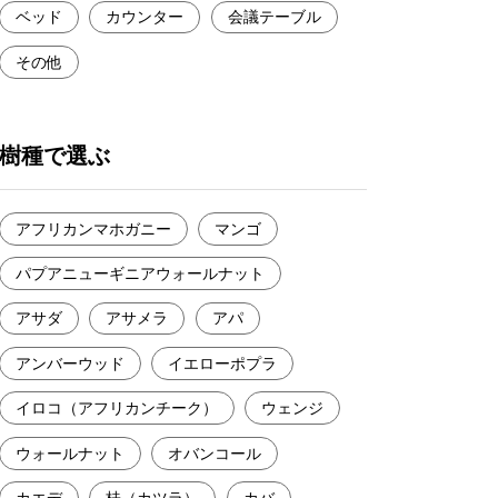
ベッド
カウンター
会議テーブル
その他
樹種で選ぶ
アフリカンマホガニー
マンゴ
パプアニューギニアウォールナット
アサダ
アサメラ
アパ
アンバーウッド
イエローポプラ
イロコ（アフリカンチーク）
ウェンジ
ウォールナット
オバンコール
カエデ
桂（カツラ）
カバ