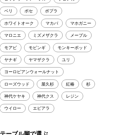
ベリ
ボセ
ポプラ
ホワイトオーク
マカバ
マホガニー
マロニエ
ミズメザクラ
メープル
モアビ
モビンギ
モンキーポッド
ヤナギ
ヤマザクラ
ユリ
ヨーロピアンウォールナット
ローズウッド
屋久杉
紅椿
杉
神代ケヤキ
神代クス
レジン
ウイロー
エビアラ
テーブル脚で選ぶ