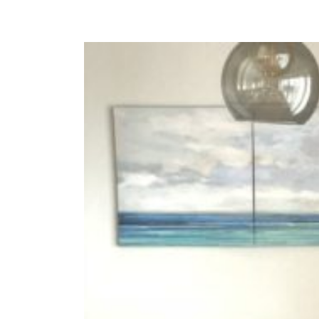
商品情報
ATELIER MOKUBAの一枚板テーブル
ATELIER MOKUBAの一枚板×異素材
特別なダイニングチェア
一枚板用のテーブル脚
樹種紹介
コーディネート集
メンテナンス方法