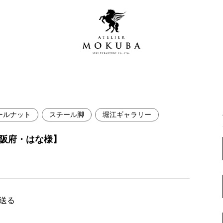
ールナット
スチール脚
堀江ギャラリー
営店
全商品一覧
大阪府・はな様】
青山プレミアムギャラリー
新入荷情報
新宿ギャラリー
レジンギャラリー
納品事例
吉祥寺ギャラリー
【アウトレット取扱店】
で送る
納品事例（住宅・インテ
横浜ギャラリー
納品事例（店舗・オフィ