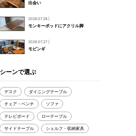
出会い
お見積もり
工務店様・設計会社様向けお問い合わせ
2026.07.28 |
一枚板買い取りに関して
モンキーポッドにアクリル脚
2026.07.27 |
モビンギ
シーンで選ぶ
デスク
ダイニングテーブル
チェア・ベンチ
ソファ
テレビボード
ローテーブル
サイドテーブル
シェルフ・収納家具