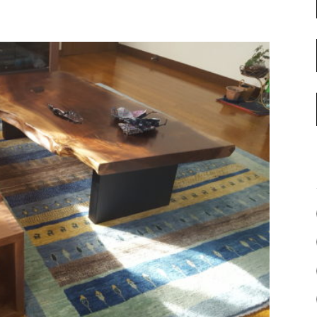
名古屋ギャラリー
お客様の声
大阪梅田ギャラリー
コーディネート集
アウトレット神戸店
大川ギャラリー【本店】
INFORMATION
天神ギャラリー
NEWS
公式オンラインストア
EVENT
BLOG
WEBカタログ
メディア美術協力実績