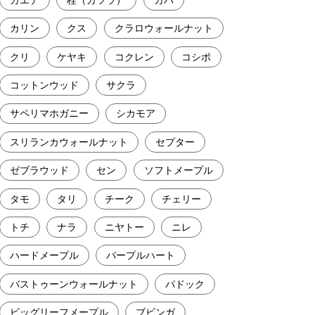
カリン
クス
クラロウォールナット
クリ
ケヤキ
コクレン
コシポ
コットンウッド
サクラ
サペリマホガニー
シカモア
スリランカウォールナット
セプター
ゼブラウッド
セン
ソフトメープル
タモ
タリ
チーク
チェリー
トチ
ナラ
ニヤトー
ニレ
ハードメープル
パープルハート
バストゥーンウォールナット
パドック
ビッグリーフメープル
ブビンガ