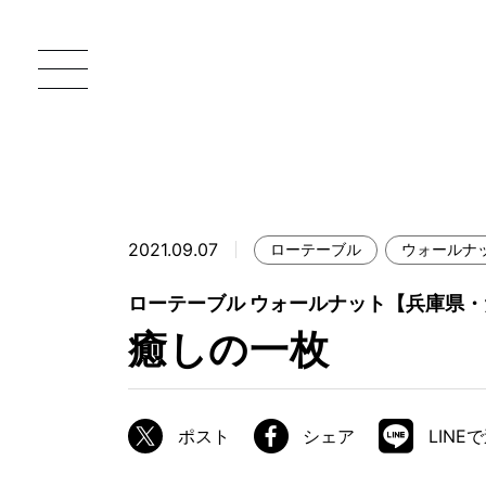
2021.09.07
ローテーブル
ウォールナ
一枚板 ATELIER MOKUBA HOME
直
ローテーブル ウォールナット【兵庫県
MOKUBA について
癒しの一枚
ブランドコンセプト
製造工程
ポスト
シェア
LINE
職人の技能・技巧
加工技術