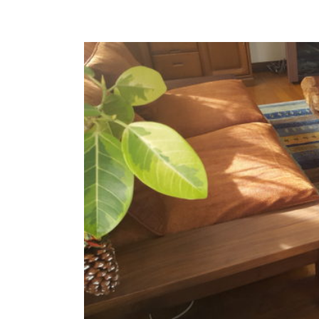
商品情報
ATELIER MOKUBAの一枚板テーブル
ATELIER MOKUBAの一枚板×異素材
特別なダイニングチェア
一枚板用のテーブル脚
樹種紹介
コーディネート集
メンテナンス方法