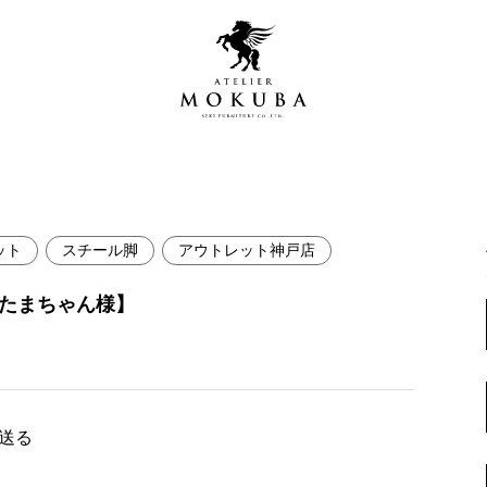
ット
スチール脚
アウトレット神戸店
営店
全商品一覧
・たまちゃん様】
青山プレミアムギャラリー
新入荷情報
新宿ギャラリー
レジンギャラリー
納品事例
吉祥寺ギャラリー
【アウトレット取扱店】
で送る
納品事例（住宅・インテ
横浜ギャラリー
納品事例（店舗・オフィ