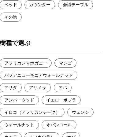
ベッド
カウンター
会議テーブル
その他
樹種で選ぶ
アフリカンマホガニー
マンゴ
パプアニューギニアウォールナット
アサダ
アサメラ
アパ
アンバーウッド
イエローポプラ
イロコ（アフリカンチーク）
ウェンジ
ウォールナット
オバンコール
カエデ
桂（カツラ）
カバ