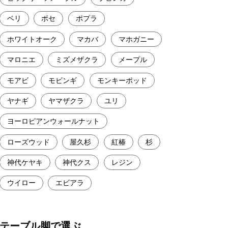
ベリ
ボセ
ポプラ
ホワイトオーク
マカバ
マホガニー
マロニエ
ミズメザクラ
メープル
モアビ
モビンギ
モンキーポッド
ヤナギ
ヤマザクラ
ユリ
ヨーロピアンウォールナット
ローズウッド
屋久杉
紅椿
杉
神代ケヤキ
神代クス
レジン
ウイロー
エビアラ
テーブル脚で選ぶ