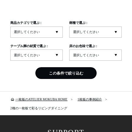
商品カテゴリで選ぶ :
樹種で選ぶ :
テーブル脚の材質で選ぶ :
床のお色味で選ぶ :
この条件で絞り込む
home
一枚板のATELIER MOKUBA HOME
1枚板の事例紹介
2種の一枚板で彩るリビングダイニング