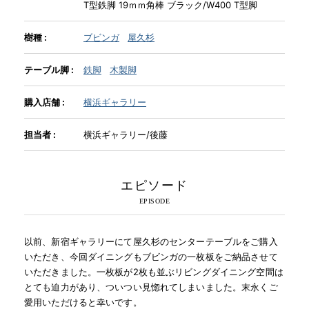
T型鉄脚 19ｍｍ角棒 ブラック/W400 T型脚
INFORMATION
樹種 :
ブビンガ
屋久杉
テーブル脚 :
鉄脚
木製脚
MOKUBA CHANNEL
購入店舗 :
横浜ギャラリー
よくあるご質問
担当者 :
横浜ギャラリー/後藤
お問い合わせ
エピソード
以前、新宿ギャラリーにて屋久杉のセンターテーブルをご購入
いただき、今回ダイニングもブビンガの一枚板をご納品させて
いただきました。一枚板が2枚も並ぶリビングダイニング空間は
とても迫力があり、ついつい見惚れてしまいました。末永くご
愛用いただけると幸いです。