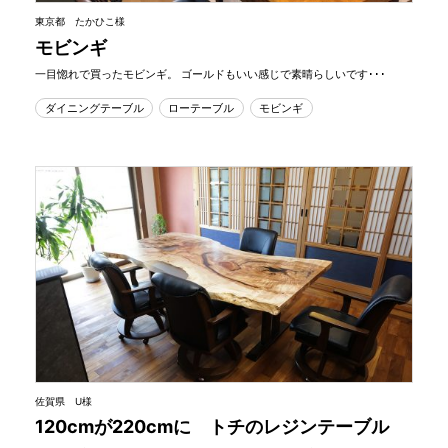
東京都 たかひこ様
モビンギ
一目惚れで買ったモビンギ。 ゴールドもいい感じで素晴らしいです･･･
ダイニングテーブル
ローテーブル
モビンギ
佐賀県 U様
120cmが220cmに トチのレジンテーブル