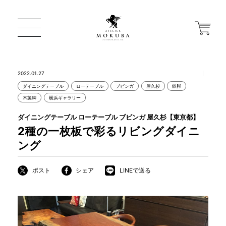
2022.01.27
ダイニングテーブル
ローテーブル
ブビンガ
屋久杉
鉄脚
ONLINE STORE
木製脚
横浜ギャラリー
ダイニングテーブル ローテーブル ブビンガ 屋久杉【東京都】
店舗から探す
2種の一枚板で彩るリビングダイニ
ング
一枚板 ATELIER MOKUBA HOME
ポスト
シェア
LINEで送る
MOKUBA について