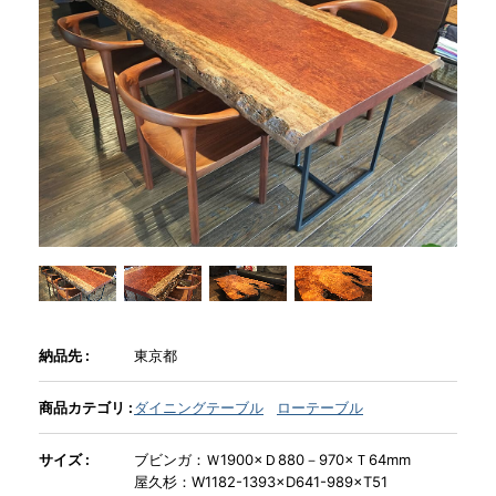
商品情報
直営店
イベント
WEBカタログ
全商品一覧
納品先 :
東京都
新入荷情報
商品カテゴリ :
ダイニングテーブル
ローテーブル
サイズ :
ブビンガ：Ｗ1900×Ｄ880－970×Ｔ64mm
納品事例
屋久杉：W1182-1393×D641-989×T51