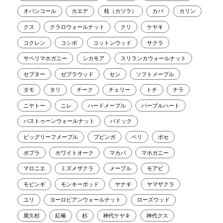
オバンコール
カエデ
桂（カツラ）
カバ
カリン
クス
クラロウォールナット
クリ
ケヤキ
コクレン
コシポ
コットンウッド
サクラ
サペリマホガニー
シカモア
スリランカウォールナット
セプター
ゼブラウッド
セン
ソフトメープル
タモ
タリ
チーク
チェリー
トチ
ナラ
ニヤトー
ニレ
ハードメープル
パープルハート
バストゥーンウォールナット
パドック
ビッグリーフメープル
ブビンガ
ベリ
ボセ
ポプラ
ホワイトオーク
マカバ
マホガニー
マロニエ
ミズメザクラ
メープル
モアビ
モビンギ
モンキーポッド
ヤナギ
ヤマザクラ
ユリ
ヨーロピアンウォールナット
ローズウッド
屋久杉
紅椿
杉
神代ケヤキ
神代クス