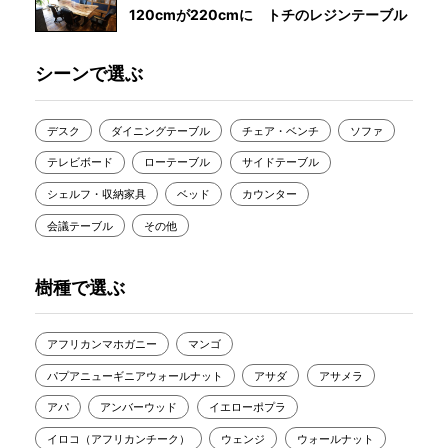
120cmが220cmに トチのレジンテーブル
シーンで選ぶ
デスク
ダイニングテーブル
チェア・ベンチ
ソファ
テレビボード
ローテーブル
サイドテーブル
シェルフ・収納家具
ベッド
カウンター
会議テーブル
その他
樹種で選ぶ
アフリカンマホガニー
マンゴ
パプアニューギニアウォールナット
アサダ
アサメラ
アパ
アンバーウッド
イエローポプラ
イロコ（アフリカンチーク）
ウェンジ
ウォールナット