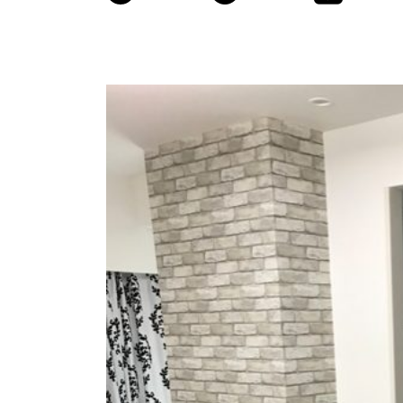
商品情報
ATELIER MOKUBAの一枚板テーブル
ATELIER MOKUBAの一枚板×異素材
特別なダイニングチェア
一枚板用のテーブル脚
樹種紹介
コーディネート集
メンテナンス方法