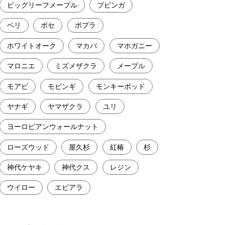
ビッグリーフメープル
ブビンガ
ベリ
ボセ
ポプラ
ホワイトオーク
マカバ
マホガニー
マロニエ
ミズメザクラ
メープル
モアビ
モビンギ
モンキーポッド
ヤナギ
ヤマザクラ
ユリ
ヨーロピアンウォールナット
ローズウッド
屋久杉
紅椿
杉
神代ケヤキ
神代クス
レジン
ウイロー
エビアラ