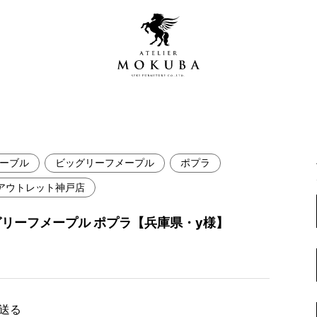
ーブル
ビッグリーフメープル
ポプラ
営店
全商品一覧
アウトレット神戸店
青山プレミアムギャラリー
新入荷情報
グリーフメープル ポプラ【兵庫県・y様】
新宿ギャラリー
レジンギャラリー
納品事例
吉祥寺ギャラリー
【アウトレット取扱店】
納品事例（住宅・インテ
横浜ギャラリー
で送る
納品事例（店舗・オフィ