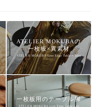
ATELIER MOKUBAの
一枚板×異素材
一枚板用のテーブル脚