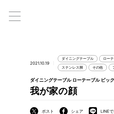
ダイニングテーブル
ローテ
2021.10.19
一枚板 ATELIER MOKUBA HOME
直
ステンレス脚
その他
MOKUBA について
ダイニングテーブル ローテーブル ビッ
我が家の顔
ブランドコンセプト
製造工程
職人の技能・技巧
ポスト
シェア
LINE
加工技術