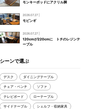
モンキーポッドにアクリル脚
お見積もり
工務店様・設計会社様向けお問い合わせ
2026.07.27 |
一枚板買い取りに関して
モビンギ
2026.07.27 |
120cmが220cmに トチのレジンテ
ーブル
シーンで選ぶ
デスク
ダイニングテーブル
チェア・ベンチ
ソファ
テレビボード
ローテーブル
サイドテーブル
シェルフ・収納家具