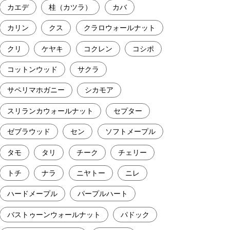
カエデ
桂（カツラ）
カバ
カリン
クス
クラロウォールナット
クリ
ケヤキ
コクレン
コシポ
コットンウッド
サクラ
サペリマホガニー
シカモア
スリランカウォールナット
セプター
ゼブラウッド
セン
ソフトメープル
タモ
タリ
チーク
チェリー
トチ
ナラ
ニヤトー
ニレ
ハードメープル
パープルハート
バストゥーンウォールナット
パドック