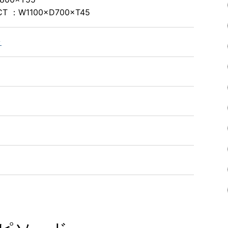
：W1100×D700×T45
ラ