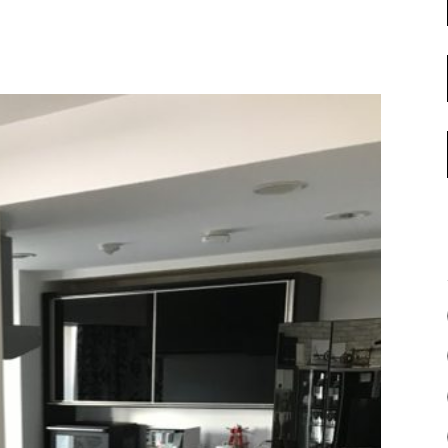
名古屋ギャラリー
お客様の声
大阪梅田ギャラリー
コーディネート集
アウトレット神戸店
大川ギャラリー【本店】
INFORMATION
天神ギャラリー
NEWS
公式オンラインストア
EVENT
BLOG
WEBカタログ
メディア美術協力実績