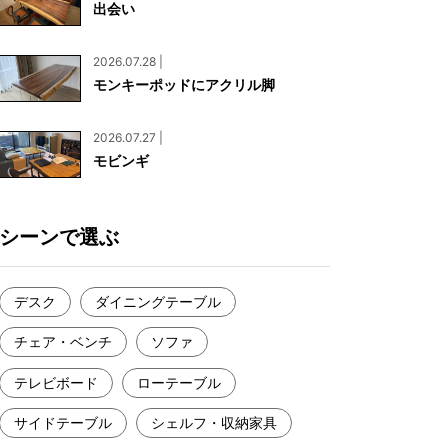
出会い
お見積もり
工務店様・設計会社様向けお問い合わせ
2026.07.28 |
一枚板買い取りに関して
モンキーポッドにアクリル脚
2026.07.27 |
モビンギ
シーンで選ぶ
デスク
ダイニングテーブル
チェア・ベンチ
ソファ
テレビボード
ローテーブル
サイドテーブル
シェルフ・収納家具