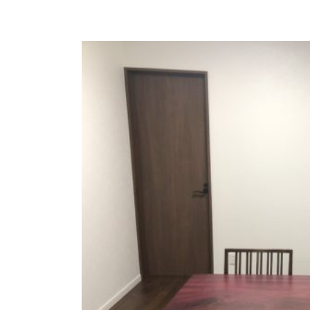
商品情報
ATELIER MOKUBAの一枚板テーブル
ATELIER MOKUBAの一枚板×異素材
特別なダイニングチェア
一枚板用のテーブル脚
樹種紹介
コーディネート集
メンテナンス方法