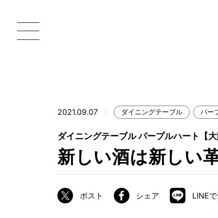
2021.09.07
ダイニングテーブル
パー
一枚板 ATELIER MOKUBA HOME
直
ダイニングテーブル パープルハート【
MOKUBA について
新しい酒は新しい
ブランドコンセプト
製造工程
ポスト
シェア
LINE
職人の技能・技巧
加工技術