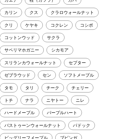
カリン
クス
クラロウォールナット
クリ
ケヤキ
コクレン
コシポ
コットンウッド
サクラ
サペリマホガニー
シカモア
スリランカウォールナット
セプター
ゼブラウッド
セン
ソフトメープル
タモ
タリ
チーク
チェリー
トチ
ナラ
ニヤトー
ニレ
ハードメープル
パープルハート
バストゥーンウォールナット
パドック
ビッグリーフメープル
ブビンガ