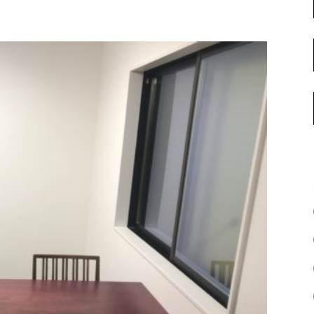
名古屋ギャラリー
お客様の声
大阪梅田ギャラリー
コーディネート集
アウトレット神戸店
大川ギャラリー【本店】
INFORMATION
天神ギャラリー
NEWS
公式オンラインストア
EVENT
BLOG
WEBカタログ
メディア美術協力実績