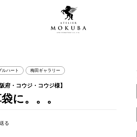
プルハート
梅田ギャラリー
営店
全商品一覧
大阪府・コウジ・コウジ様】
青山プレミアムギャラリー
新入荷情報
革袋に。。。
新宿ギャラリー
レジンギャラリー
納品事例
吉祥寺ギャラリー
【アウトレット取扱店】
で送る
納品事例（住宅・インテ
横浜ギャラリー
納品事例（店舗・オフィ