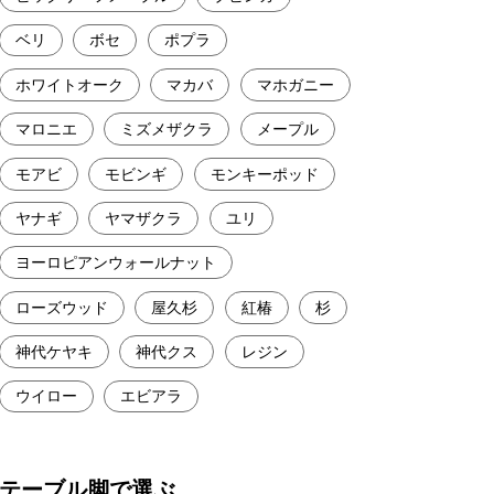
ベリ
ボセ
ポプラ
ホワイトオーク
マカバ
マホガニー
マロニエ
ミズメザクラ
メープル
モアビ
モビンギ
モンキーポッド
ヤナギ
ヤマザクラ
ユリ
ヨーロピアンウォールナット
ローズウッド
屋久杉
紅椿
杉
神代ケヤキ
神代クス
レジン
ウイロー
エビアラ
テーブル脚で選ぶ