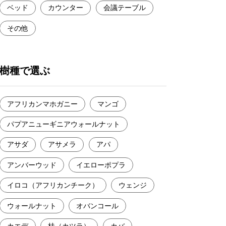
ベッド
カウンター
会議テーブル
その他
樹種で選ぶ
アフリカンマホガニー
マンゴ
パプアニューギニアウォールナット
アサダ
アサメラ
アパ
アンバーウッド
イエローポプラ
イロコ（アフリカンチーク）
ウェンジ
ウォールナット
オバンコール
カエデ
桂（カツラ）
カバ