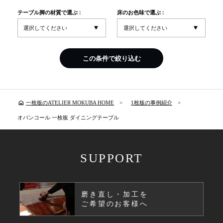
テーブル脚の材質で選ぶ :
床のお色味で選ぶ :
この条件で絞り込む
home
一枚板のATELIER MOKUBA HOME
1枚板の事例紹介
オバンコール 一枚板 ダイニングテーブル
SUPPORT
磨き直し・加工を
ご希望のお客様へ