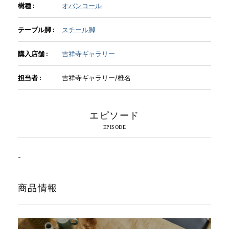
樹種 :
オバンコール
INFORMATION
テーブル脚 :
スチール脚
購入店舗 :
吉祥寺ギャラリー
MOKUBA CHANNEL
担当者 :
吉祥寺ギャラリー/椎名
よくあるご質問
エピソード
お問い合わせ
-
商品情報