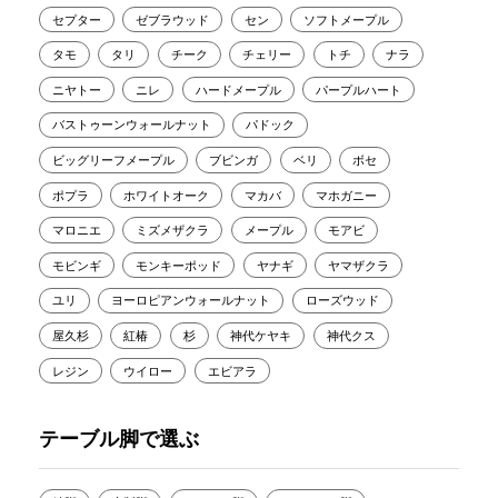
セプター
ゼブラウッド
セン
ソフトメープル
タモ
タリ
チーク
チェリー
トチ
ナラ
ニヤトー
ニレ
ハードメープル
パープルハート
バストゥーンウォールナット
パドック
ビッグリーフメープル
ブビンガ
ベリ
ボセ
ポプラ
ホワイトオーク
マカバ
マホガニー
マロニエ
ミズメザクラ
メープル
モアビ
モビンギ
モンキーポッド
ヤナギ
ヤマザクラ
ユリ
ヨーロピアンウォールナット
ローズウッド
屋久杉
紅椿
杉
神代ケヤキ
神代クス
レジン
ウイロー
エビアラ
テーブル脚で選ぶ