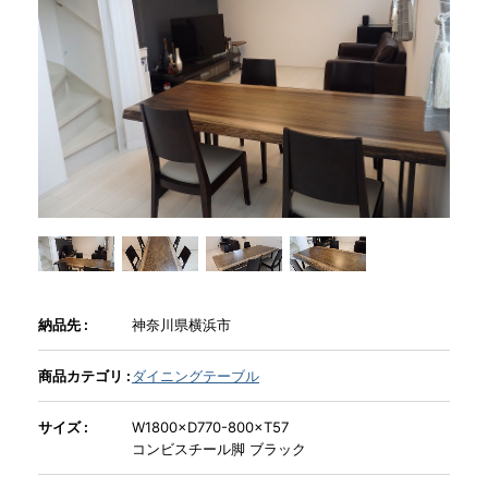
商品情報
直営店
イベント
WEBカタログ
全商品一覧
納品先 :
神奈川県横浜市
商品カテゴリ :
ダイニングテーブル
新入荷情報
サイズ :
W1800×D770-800×T57
コンビスチール脚 ブラック
納品事例