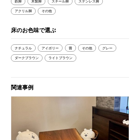
鉄脚
木製脚
スチール脚
ステンレス脚
アクリル脚
その他
床のお色味で選ぶ
ナチュラル
アイボリー
畳
その他
グレー
ダークブラウン
ライトブラウン
関連事例