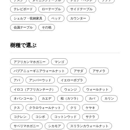
テレビボード
ローテーブル
サイドテーブル
シェルフ・収納家具
ベッド
カウンター
会議テーブル
その他
樹種で選ぶ
アフリカンマホガニー
マンゴ
パプアニューギニアウォールナット
アサダ
アサメラ
アパ
アンバーウッド
イエローポプラ
イロコ（アフリカンチーク）
ウェンジ
ウォールナット
オバンコール
カエデ
桂（カツラ）
カバ
カリン
クス
クラロウォールナット
クリ
ケヤキ
コクレン
コシポ
コットンウッド
サクラ
サペリマホガニー
シカモア
スリランカウォールナット