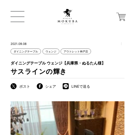
2021.09.08
ダイニングテーブル
ウェンジ
アウトレット神戸店
ONLINE STORE
ダイニングテーブル ウェンジ【兵庫県・ぬるたん様】
サスラインの輝き
店舗から探す
ポスト
シェア
LINEで送る
一枚板 ATELIER MOKUBA HOME
MOKUBA について