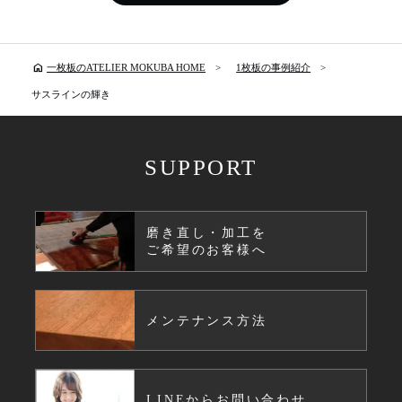
home
一枚板のATELIER MOKUBA HOME
1枚板の事例紹介
サスラインの輝き
SUPPORT
磨き直し・加工を
ご希望のお客様へ
メンテナンス方法
LINEからお問い合わせ