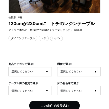
佐賀県 U様
120cmが220cmに トチのレジンテーブル
アトリエ木馬の一枚板はYouTubeを見て知りました。 建具屋･･･
ダイニングテーブル
トチ
レジン
商品カテゴリで選ぶ :
樹種で選ぶ :
テーブル脚の材質で選ぶ :
床のお色味で選ぶ :
この条件で絞り込む