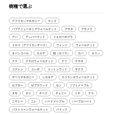
樹種で選ぶ
アフリカンマホガニー
マンゴ
パプアニューギニアウォールナット
アサダ
アサメラ
アパ
アンバーウッド
イエローポプラ
イロコ（アフリカンチーク）
ウェンジ
ウォールナット
オバンコール
カエデ
桂（カツラ）
カバ
カリン
クス
クラロウォールナット
クリ
ケヤキ
コクレン
コシポ
コットンウッド
サクラ
サペリマホガニー
シカモア
スリランカウォールナット
セプター
ゼブラウッド
セン
ソフトメープル
タモ
タリ
チーク
チェリー
トチ
ナラ
ニヤトー
ニレ
ハードメープル
パープルハート
バストゥーンウォールナット
パドック