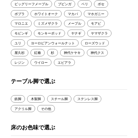
ビッグリーフメープル
ブビンガ
ベリ
ボセ
ポプラ
ホワイトオーク
マカバ
マホガニー
マロニエ
ミズメザクラ
メープル
モアビ
モビンギ
モンキーポッド
ヤナギ
ヤマザクラ
ユリ
ヨーロピアンウォールナット
ローズウッド
屋久杉
紅椿
杉
神代ケヤキ
神代クス
レジン
ウイロー
エビアラ
テーブル脚で選ぶ
鉄脚
木製脚
スチール脚
ステンレス脚
アクリル脚
その他
床のお色味で選ぶ