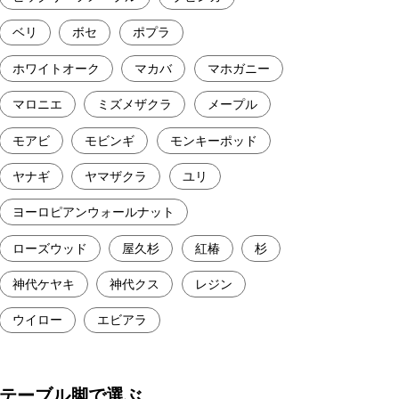
ベリ
ボセ
ポプラ
ホワイトオーク
マカバ
マホガニー
マロニエ
ミズメザクラ
メープル
モアビ
モビンギ
モンキーポッド
ヤナギ
ヤマザクラ
ユリ
ヨーロピアンウォールナット
ローズウッド
屋久杉
紅椿
杉
神代ケヤキ
神代クス
レジン
ウイロー
エビアラ
テーブル脚で選ぶ