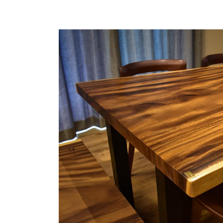
商品情報
ATELIER MOKUBAの一枚板テーブル
ATELIER MOKUBAの一枚板×異素材
特別なダイニングチェア
一枚板用のテーブル脚
樹種紹介
コーディネート集
メンテナンス方法