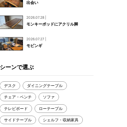
出会い
お見積もり
工務店様・設計会社様向けお問い合わせ
2026.07.28 |
一枚板買い取りに関して
モンキーポッドにアクリル脚
2026.07.27 |
モビンギ
シーンで選ぶ
デスク
ダイニングテーブル
チェア・ベンチ
ソファ
テレビボード
ローテーブル
サイドテーブル
シェルフ・収納家具