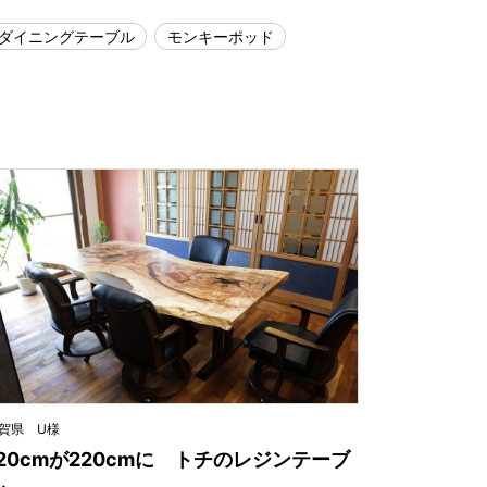
ダイニングテーブル
モンキーポッド
賀県 U様
120cmが220cmに トチのレジンテーブ
ル