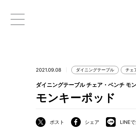
2021.09.08
ダイニングテーブル
チェ
一枚板 ATELIER MOKUBA HOME
直
ダイニングテーブル チェア・ベンチ モ
MOKUBA について
モンキーポッド
ブランドコンセプト
製造工程
ポスト
シェア
LINE
職人の技能・技巧
加工技術