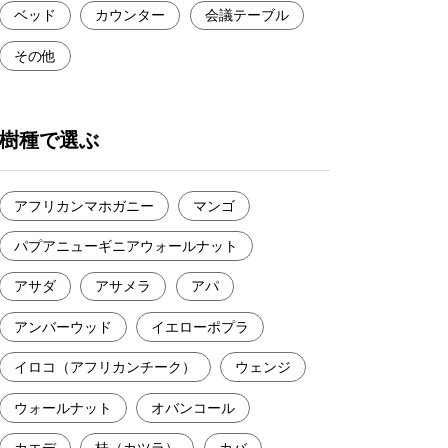
ベッド
カウンター
会議テーブル
その他
樹種で選ぶ
アフリカンマホガニー
マンゴ
パプアニューギニアウォールナット
アサダ
アサメラ
アパ
アンバーウッド
イエローポプラ
イロコ（アフリカンチーク）
ウェンジ
ウォールナット
オバンコール
カエデ
桂（カツラ）
カバ