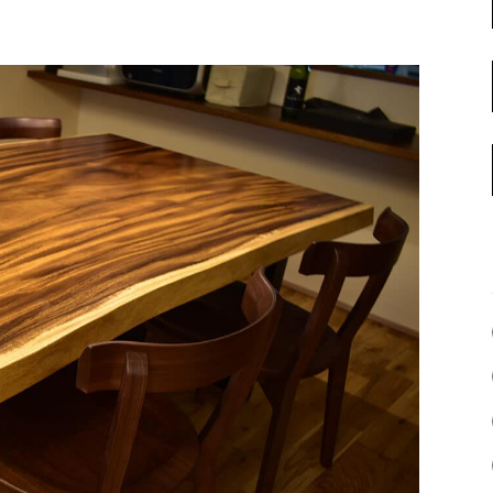
名古屋ギャラリー
お客様の声
大阪梅田ギャラリー
コーディネート集
アウトレット神戸店
大川ギャラリー【本店】
INFORMATION
天神ギャラリー
NEWS
公式オンラインストア
EVENT
BLOG
WEBカタログ
メディア美術協力実績