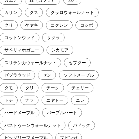
カリン
クス
クラロウォールナット
クリ
ケヤキ
コクレン
コシポ
コットンウッド
サクラ
サペリマホガニー
シカモア
スリランカウォールナット
セプター
ゼブラウッド
セン
ソフトメープル
タモ
タリ
チーク
チェリー
トチ
ナラ
ニヤトー
ニレ
ハードメープル
パープルハート
バストゥーンウォールナット
パドック
ビッグリーフメープル
ブビンガ