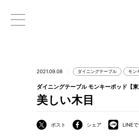
2021.09.08
ダイニングテーブル
モン
一枚板 ATELIER MOKUBA HOME
直
ダイニングテーブル モンキーポッド【
MOKUBA について
美しい木目
ブランドコンセプト
製造工程
ポスト
シェア
LINE
職人の技能・技巧
加工技術