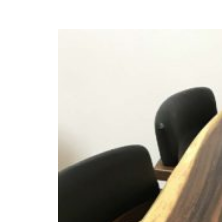
商品情報
ATELIER MOKUBAの一枚板テーブル
ATELIER MOKUBAの一枚板×異素材
特別なダイニングチェア
一枚板用のテーブル脚
樹種紹介
コーディネート集
メンテナンス方法