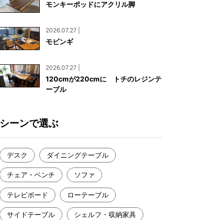
モンキーポッドにアクリル脚
お見積もり
工務店様・設計会社様向けお問い合わせ
2026.07.27 |
一枚板買い取りに関して
モビンギ
2026.07.27 |
120cmが220cmに トチのレジンテ
ーブル
シーンで選ぶ
デスク
ダイニングテーブル
チェア・ベンチ
ソファ
テレビボード
ローテーブル
サイドテーブル
シェルフ・収納家具