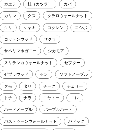
カエデ
桂（カツラ）
カバ
カリン
クス
クラロウォールナット
クリ
ケヤキ
コクレン
コシポ
コットンウッド
サクラ
サペリマホガニー
シカモア
スリランカウォールナット
セプター
ゼブラウッド
セン
ソフトメープル
タモ
タリ
チーク
チェリー
トチ
ナラ
ニヤトー
ニレ
ハードメープル
パープルハート
バストゥーンウォールナット
パドック