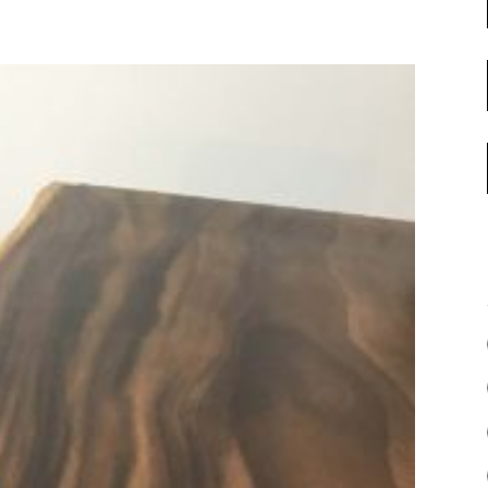
名古屋ギャラリー
お客様の声
大阪梅田ギャラリー
コーディネート集
アウトレット神戸店
大川ギャラリー【本店】
INFORMATION
天神ギャラリー
NEWS
公式オンラインストア
EVENT
BLOG
WEBカタログ
メディア美術協力実績