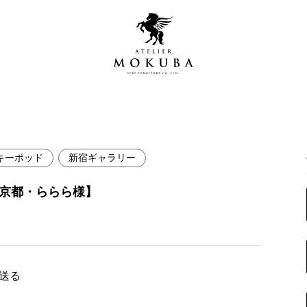
キーポッド
新宿ギャラリー
営店
全商品一覧
東京都・ららら様】
青山プレミアムギャラリー
新入荷情報
新宿ギャラリー
レジンギャラリー
納品事例
吉祥寺ギャラリー
【アウトレット取扱店】
で送る
納品事例（住宅・インテ
横浜ギャラリー
納品事例（店舗・オフィ