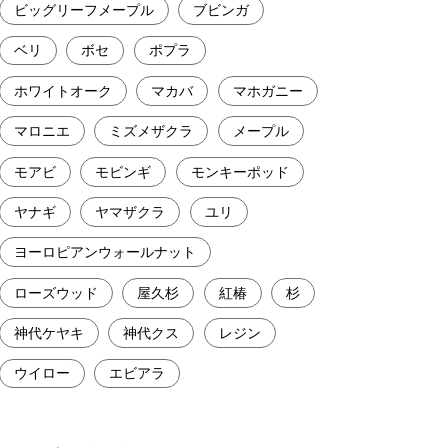
ビッグリーフメープル
ブビンガ
ベリ
ボセ
ポプラ
ホワイトオーク
マカバ
マホガニー
マロニエ
ミズメザクラ
メープル
モアビ
モビンギ
モンキーポッド
ヤナギ
ヤマザクラ
ユリ
ヨーロピアンウォールナット
ローズウッド
屋久杉
紅椿
杉
神代ケヤキ
神代クス
レジン
ウイロー
エビアラ