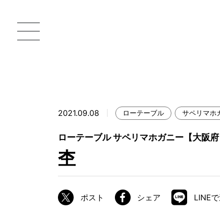
2021.09.08
ローテーブル
サペリマホ
一枚板 ATELIER MOKUBA HOME
直
ローテーブル サペリマホガニー【大阪
MOKUBA について
杢
ブランドコンセプト
製造工程
ポスト
シェア
LINE
職人の技能・技巧
加工技術