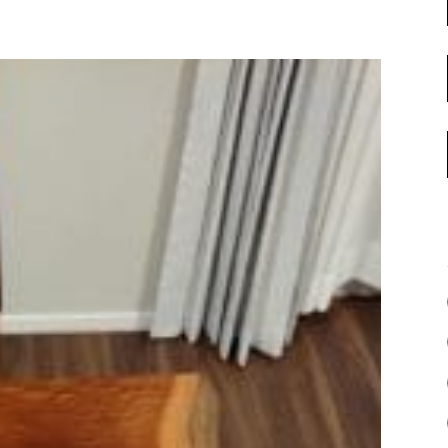
名古屋ギャラリー
お客様の声
大阪梅田ギャラリー
コーディネート集
アウトレット神戸店
大川ギャラリー【本店】
INFORMATION
天神ギャラリー
NEWS
公式オンラインストア
EVENT
BLOG
WEBカタログ
メディア美術協力実績