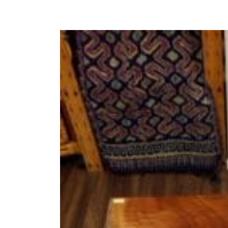
商品情報
ATELIER MOKUBAの一枚板テーブル
ATELIER MOKUBAの一枚板×異素材
特別なダイニングチェア
一枚板用のテーブル脚
樹種紹介
コーディネート集
メンテナンス方法