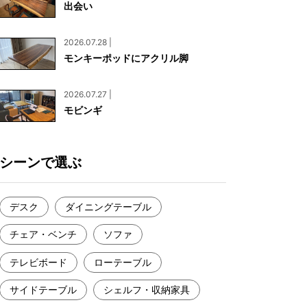
出会い
お見積もり
工務店様・設計会社様向けお問い合わせ
2026.07.28 |
一枚板買い取りに関して
モンキーポッドにアクリル脚
2026.07.27 |
モビンギ
シーンで選ぶ
デスク
ダイニングテーブル
チェア・ベンチ
ソファ
テレビボード
ローテーブル
サイドテーブル
シェルフ・収納家具