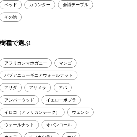
ベッド
カウンター
会議テーブル
その他
樹種で選ぶ
アフリカンマホガニー
マンゴ
パプアニューギニアウォールナット
アサダ
アサメラ
アパ
アンバーウッド
イエローポプラ
イロコ（アフリカンチーク）
ウェンジ
ウォールナット
オバンコール
カエデ
桂（カツラ）
カバ