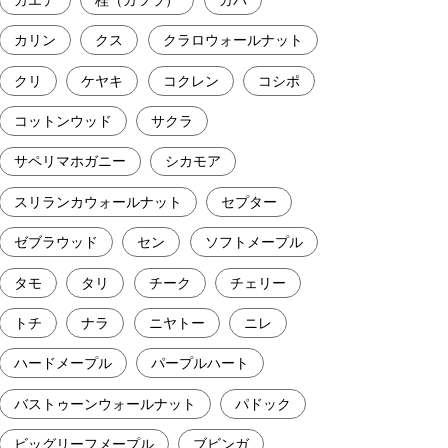
カリン
クス
クラロウォールナット
クリ
ケヤキ
コクレン
コシポ
コットンウッド
サクラ
サペリマホガニー
シカモア
スリランカウォールナット
セプター
ゼブラウッド
セン
ソフトメープル
タモ
タリ
チーク
チェリー
トチ
ナラ
ニヤトー
ニレ
ハードメープル
パープルハート
バストゥーンウォールナット
パドック
ビッグリーフメープル
ブビンガ