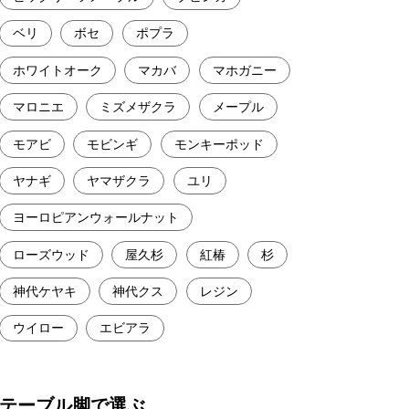
ベリ
ボセ
ポプラ
ホワイトオーク
マカバ
マホガニー
マロニエ
ミズメザクラ
メープル
モアビ
モビンギ
モンキーポッド
ヤナギ
ヤマザクラ
ユリ
ヨーロピアンウォールナット
ローズウッド
屋久杉
紅椿
杉
神代ケヤキ
神代クス
レジン
ウイロー
エビアラ
テーブル脚で選ぶ