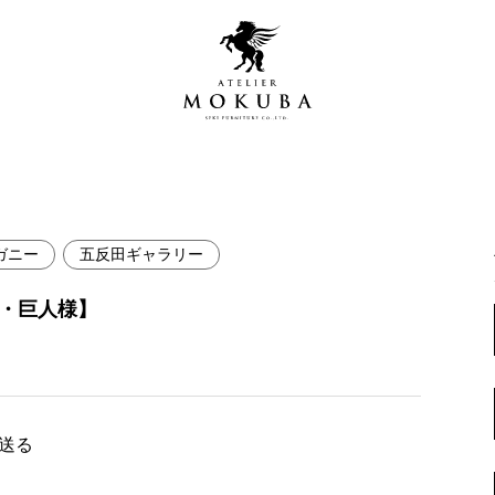
ガニー
五反田ギャラリー
営店
全商品一覧
府・巨人様】
青山プレミアムギャラリー
新入荷情報
新宿ギャラリー
レジンギャラリー
納品事例
吉祥寺ギャラリー
【アウトレット取扱店】
で送る
納品事例（住宅・インテ
横浜ギャラリー
納品事例（店舗・オフィ