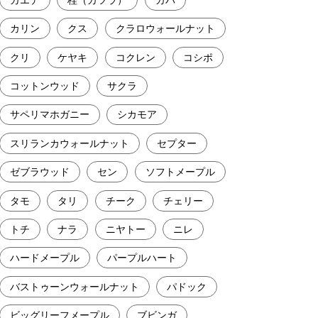
カリン
クス
クラロウォールナット
クリ
ケヤキ
コクレン
コシポ
コットンウッド
サクラ
サペリマホガニー
シカモア
スリランカウォールナット
セプター
ゼブラウッド
セン
ソフトメープル
タモ
タリ
チーク
チェリー
トチ
ナラ
ニヤトー
ニレ
ハードメープル
パープルハート
バストゥーンウォールナット
パドック
ビッグリーフメープル
ブビンガ