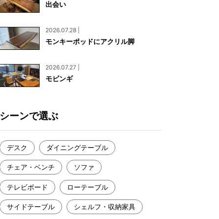
出会い
お見積もり
工務店様・設計会社様向けお問い合わせ
2026.07.28 |
一枚板買い取りに関して
モンキーポッドにアクリル脚
2026.07.27 |
モビンギ
シーンで選ぶ
デスク
ダイニングテーブル
チェア・ベンチ
ソファ
テレビボード
ローテーブル
サイドテーブル
シェルフ・収納家具