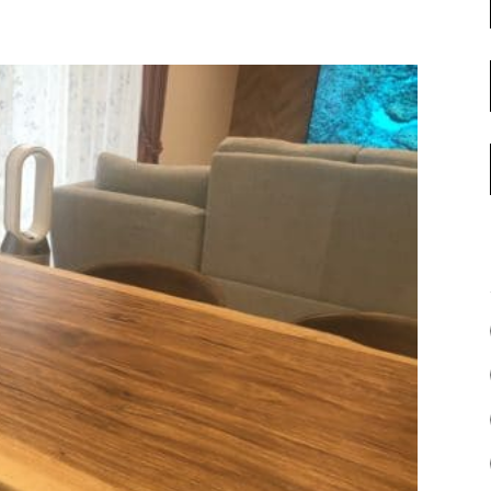
名古屋ギャラリー
お客様の声
大阪梅田ギャラリー
コーディネート集
アウトレット神戸店
大川ギャラリー【本店】
INFORMATION
天神ギャラリー
NEWS
公式オンラインストア
EVENT
BLOG
WEBカタログ
メディア美術協力実績