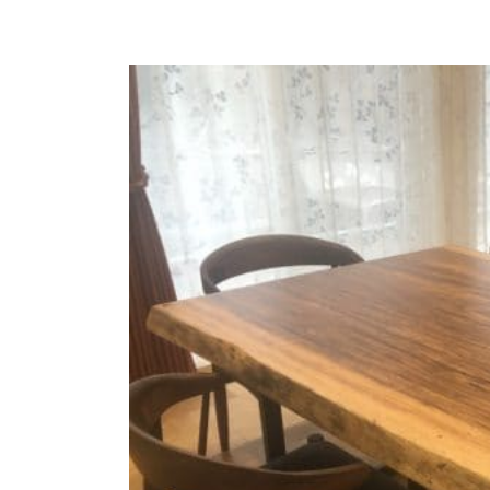
商品情報
ATELIER MOKUBAの一枚板テーブル
ATELIER MOKUBAの一枚板×異素材
特別なダイニングチェア
一枚板用のテーブル脚
樹種紹介
コーディネート集
メンテナンス方法