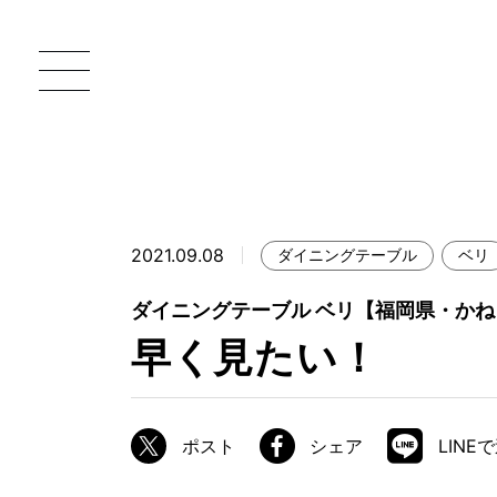
2021.09.08
ダイニングテーブル
ベリ
一枚板 ATELIER MOKUBA HOME
直
ダイニングテーブル ベリ【福岡県・かね
MOKUBA について
早く見たい！
ブランドコンセプト
製造工程
ポスト
シェア
LINE
職人の技能・技巧
加工技術