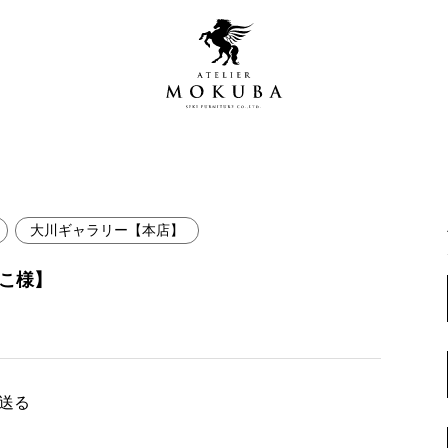
大川ギャラリー【本店】
営店
全商品一覧
こ様】
青山プレミアムギャラリー
新入荷情報
新宿ギャラリー
レジンギャラリー
納品事例
吉祥寺ギャラリー
【アウトレット取扱店】
で送る
納品事例（住宅・インテ
横浜ギャラリー
納品事例（店舗・オフィ