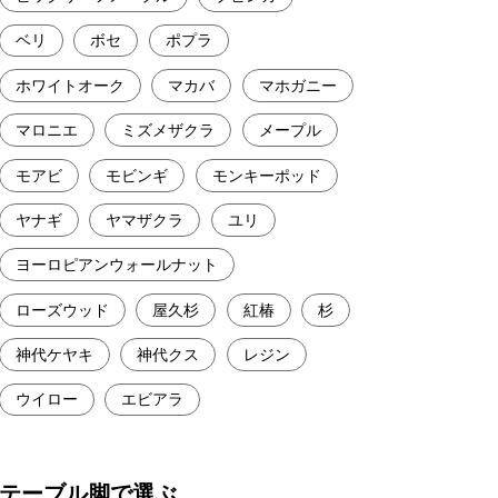
ベリ
ボセ
ポプラ
ホワイトオーク
マカバ
マホガニー
マロニエ
ミズメザクラ
メープル
モアビ
モビンギ
モンキーポッド
ヤナギ
ヤマザクラ
ユリ
ヨーロピアンウォールナット
ローズウッド
屋久杉
紅椿
杉
神代ケヤキ
神代クス
レジン
ウイロー
エビアラ
テーブル脚で選ぶ