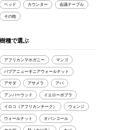
ベッド
カウンター
会議テーブル
その他
樹種で選ぶ
アフリカンマホガニー
マンゴ
パプアニューギニアウォールナット
アサダ
アサメラ
アパ
アンバーウッド
イエローポプラ
イロコ（アフリカンチーク）
ウェンジ
ウォールナット
オバンコール
カエデ
桂（カツラ）
カバ