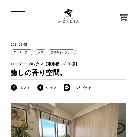
2021.09.08
ローテーブル
クス
吉祥寺ギャラリー
ONLINE STORE
ローテーブル クス【東京都・K.O.様】
癒しの香り空間。
店舗から探す
ポスト
シェア
LINEで送る
一枚板 ATELIER MOKUBA HOME
MOKUBA について