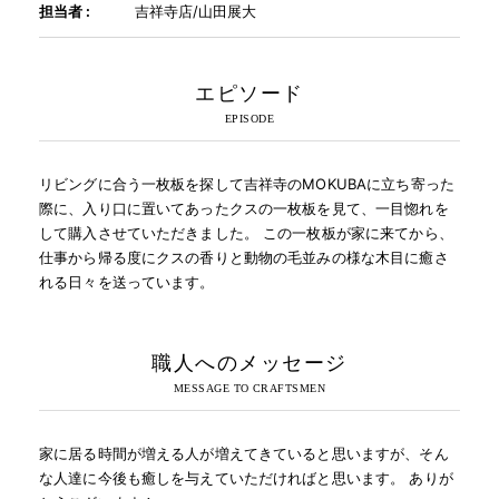
担当者 :
吉祥寺店/山田展大
INFORMATION
エピソード
MOKUBA CHANNEL
リビングに合う一枚板を探して吉祥寺のMOKUBAに立ち寄った
際に、入り口に置いてあったクスの一枚板を見て、一目惚れを
よくあるご質問
して購入させていただきました。 この一枚板が家に来てから、
仕事から帰る度にクスの香りと動物の毛並みの様な木目に癒さ
れる日々を送っています。
お問い合わせ
職人へのメッセージ
家に居る時間が増える人が増えてきていると思いますが、そん
な人達に今後も癒しを与えていただければと思います。 ありが