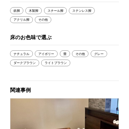
鉄脚
木製脚
スチール脚
ステンレス脚
アクリル脚
その他
床のお色味で選ぶ
ナチュラル
アイボリー
畳
その他
グレー
ダークブラウン
ライトブラウン
関連事例