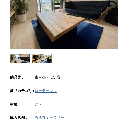
商品情報
直営店
イベント
WEBカタログ
納品先 :
東京都・K.O.様
全商品一覧
商品カテゴリ :
ローテーブル
新入荷情報
樹種 :
クス
購入店舗 :
吉祥寺ギャラリー
納品事例