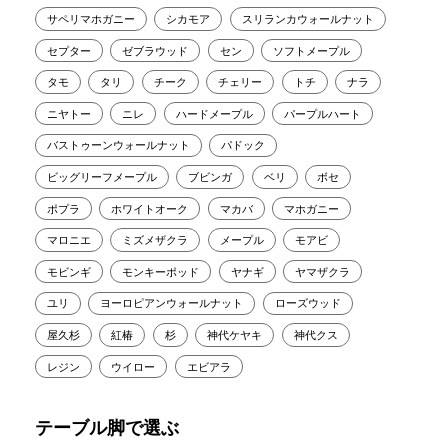
サペリマホガニー
シカモア
スリランカウォールナット
セプター
ゼブラウッド
セン
ソフトメープル
タモ
タリ
チーク
チェリー
トチ
ナラ
ニヤトー
ニレ
ハードメープル
パープルハート
バストゥーンウォールナット
パドック
ビッグリーフメープル
ブビンガ
ベリ
ボセ
ポプラ
ホワイトオーク
マカバ
マホガニー
マロニエ
ミズメザクラ
メープル
モアビ
モビンギ
モンキーポッド
ヤナギ
ヤマザクラ
ユリ
ヨーロピアンウォールナット
ローズウッド
屋久杉
紅椿
杉
神代ケヤキ
神代クス
レジン
ウイロー
エビアラ
テーブル脚で選ぶ