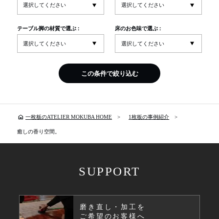
テーブル脚の材質で選ぶ :
床のお色味で選ぶ :
この条件で絞り込む
home
一枚板のATELIER MOKUBA HOME
1枚板の事例紹介
癒しの香り空間。
SUPPORT
磨き直し・加工を
ご希望のお客様へ