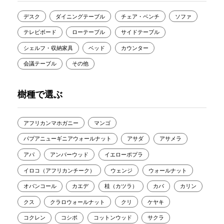
デスク
ダイニングテーブル
チェア・ベンチ
ソファ
テレビボード
ローテーブル
サイドテーブル
シェルフ・収納家具
ベッド
カウンター
会議テーブル
その他
樹種で選ぶ
アフリカンマホガニー
マンゴ
パプアニューギニアウォールナット
アサダ
アサメラ
アパ
アンバーウッド
イエローポプラ
イロコ（アフリカンチーク）
ウェンジ
ウォールナット
オバンコール
カエデ
桂（カツラ）
カバ
カリン
クス
クラロウォールナット
クリ
ケヤキ
コクレン
コシポ
コットンウッド
サクラ