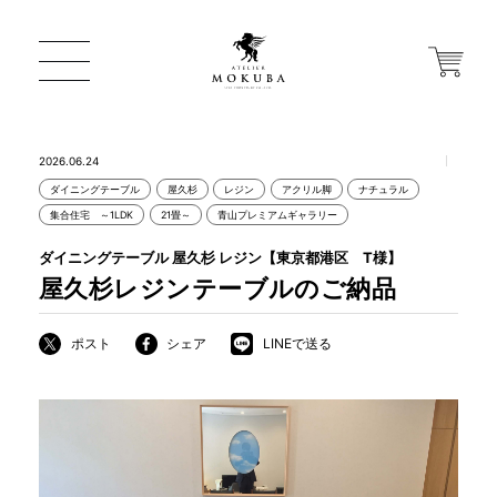
2026.06.24
ダイニングテーブル
屋久杉
レジン
アクリル脚
ナチュラル
ONLINE STORE
集合住宅 ～1LDK
21畳～
青山プレミアムギャラリー
ダイニングテーブル 屋久杉 レジン【東京都港区 T様】
店舗から探す
屋久杉レジンテーブルのご納品
ポスト
シェア
LINEで送る
一枚板 ATELIER MOKUBA HOME
MOKUBA について