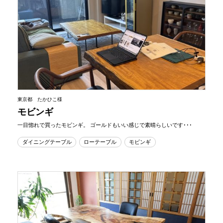
東京都 たかひこ様
モビンギ
一目惚れで買ったモビンギ。 ゴールドもいい感じで素晴らしいです･･･
ダイニングテーブル
ローテーブル
モビンギ