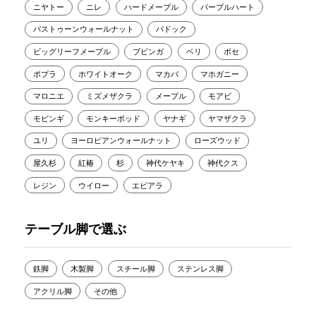
ニヤトー
ニレ
ハードメープル
パープルハート
バストゥーンウォールナット
パドック
ビッグリーフメープル
ブビンガ
ベリ
ボセ
ポプラ
ホワイトオーク
マカバ
マホガニー
マロニエ
ミズメザクラ
メープル
モアビ
モビンギ
モンキーポッド
ヤナギ
ヤマザクラ
ユリ
ヨーロピアンウォールナット
ローズウッド
屋久杉
紅椿
杉
神代ケヤキ
神代クス
レジン
ウイロー
エビアラ
テーブル脚で選ぶ
鉄脚
木製脚
スチール脚
ステンレス脚
アクリル脚
その他