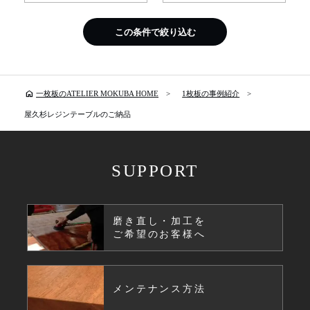
この条件で絞り込む
home
一枚板のATELIER MOKUBA HOME
1枚板の事例紹介
屋久杉レジンテーブルのご納品
SUPPORT
磨き直し・加工を
ご希望のお客様へ
メンテナンス方法