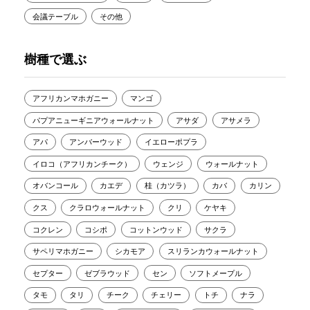
会議テーブル
その他
樹種で選ぶ
アフリカンマホガニー
マンゴ
パプアニューギニアウォールナット
アサダ
アサメラ
アパ
アンバーウッド
イエローポプラ
イロコ（アフリカンチーク）
ウェンジ
ウォールナット
オバンコール
カエデ
桂（カツラ）
カバ
カリン
クス
クラロウォールナット
クリ
ケヤキ
コクレン
コシポ
コットンウッド
サクラ
サペリマホガニー
シカモア
スリランカウォールナット
セプター
ゼブラウッド
セン
ソフトメープル
タモ
タリ
チーク
チェリー
トチ
ナラ