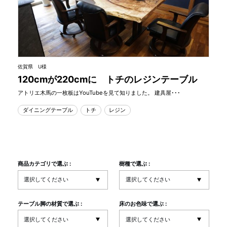
佐賀県 U様
120cmが220cmに トチのレジンテーブル
アトリエ木馬の一枚板はYouTubeを見て知りました。 建具屋･･･
ダイニングテーブル
トチ
レジン
商品カテゴリで選ぶ :
樹種で選ぶ :
テーブル脚の材質で選ぶ :
床のお色味で選ぶ :