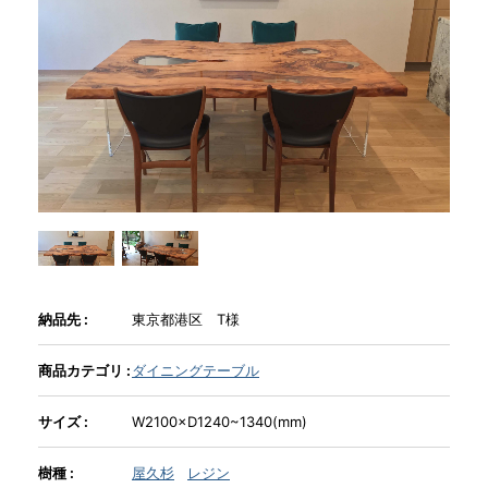
商品情報
直営店
イベント
WEBカタログ
納品先 :
東京都港区 T様
全商品一覧
商品カテゴリ :
ダイニングテーブル
新入荷情報
サイズ :
W2100×D1240~1340(mm)
納品事例
樹種 :
屋久杉
レジン