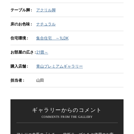
テーブル脚 :
アクリル脚
INFORMATION
床のお色味 :
ナチュラル
MOKUBA CHANNEL
住宅環境 :
集合住宅 ～1LDK
お部屋の広さ :
21畳～
よくあるご質問
購入店舗 :
青山プレミアムギャラリー
お問い合わせ
担当者 :
山田
ギャラリーからのコメント