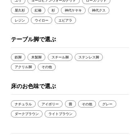
ユリ
ヨーロピアンウォールナット
ローズウッド
屋久杉
紅椿
杉
神代ケヤキ
神代クス
レジン
ウイロー
エビアラ
テーブル脚で選ぶ
鉄脚
木製脚
スチール脚
ステンレス脚
アクリル脚
その他
床のお色味で選ぶ
ナチュラル
アイボリー
畳
その他
グレー
ダークブラウン
ライトブラウン