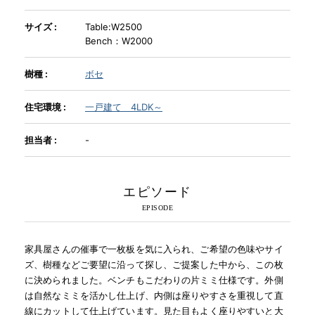
サイズ :
Table:W2500
INFORMATION
Bench：W2000
樹種 :
ボセ
MOKUBA CHANNEL
住宅環境 :
一戸建て 4LDK～
よくあるご質問
担当者 :
-
お問い合わせ
エピソード
家具屋さんの催事で一枚板を気に入られ、ご希望の色味やサイ
ズ、樹種などご要望に沿って探し、ご提案した中から、この枚
に決められました。ベンチもこだわりの片ミミ仕様です。外側
は自然なミミを活かし仕上げ、内側は座りやすさを重視して直
線にカットして仕上げています。見た目もよく座りやすいと大