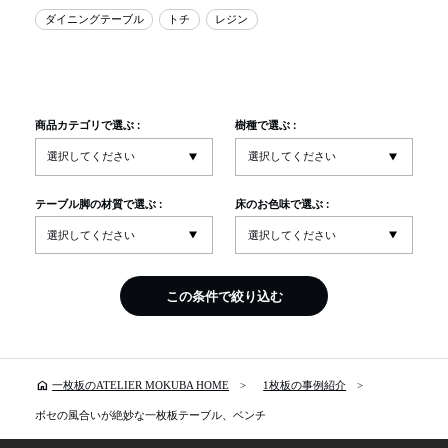
ダイニングテーブル
トチ
レジン
商品カテゴリで選ぶ :
樹種で選ぶ :
テーブル脚の材質で選ぶ :
床のお色味で選ぶ :
この条件で絞り込む
home
一枚板のATELIER MOKUBA HOME
1枚板の事例紹介
ボセの風合いが絶妙な一枚板テーブル、ベンチ