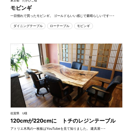
東京都 たかひこ様
モビンギ
一目惚れで買ったモビンギ。 ゴールドもいい感じで素晴らしいです･･･
ダイニングテーブル
ローテーブル
モビンギ
佐賀県 U様
120cmが220cmに トチのレジンテーブル
アトリエ木馬の一枚板はYouTubeを見て知りました。 建具屋･･･