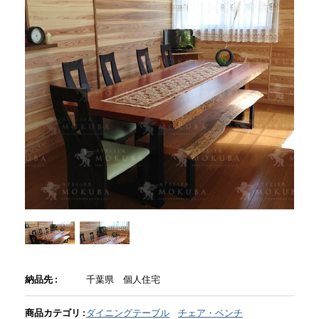
商品情報
直営店
イベント
WEBカタログ
全商品一覧
新入荷情報
納品先 :
千葉県 個人住宅
納品事例
商品カテゴリ :
ダイニングテーブル
チェア・ベンチ