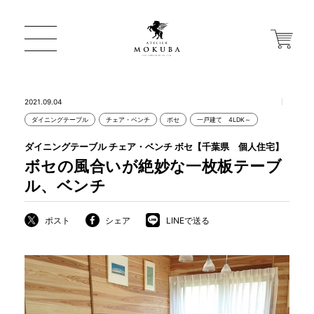
2021.09.04
ダイニングテーブル
チェア・ベンチ
ボセ
一戸建て 4LDK～
ONLINE STORE
ダイニングテーブル チェア・ベンチ ボセ【千葉県 個人住宅】
ボセの風合いが絶妙な一枚板テーブ
店舗から探す
ル、ベンチ
ポスト
シェア
LINEで送る
一枚板 ATELIER MOKUBA HOME
MOKUBA について