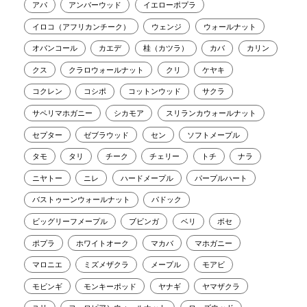
アパ
アンバーウッド
イエローポプラ
イロコ（アフリカンチーク）
ウェンジ
ウォールナット
オバンコール
カエデ
桂（カツラ）
カバ
カリン
クス
クラロウォールナット
クリ
ケヤキ
コクレン
コシポ
コットンウッド
サクラ
サペリマホガニー
シカモア
スリランカウォールナット
セプター
ゼブラウッド
セン
ソフトメープル
タモ
タリ
チーク
チェリー
トチ
ナラ
ニヤトー
ニレ
ハードメープル
パープルハート
バストゥーンウォールナット
パドック
ビッグリーフメープル
ブビンガ
ベリ
ボセ
ポプラ
ホワイトオーク
マカバ
マホガニー
マロニエ
ミズメザクラ
メープル
モアビ
モビンギ
モンキーポッド
ヤナギ
ヤマザクラ