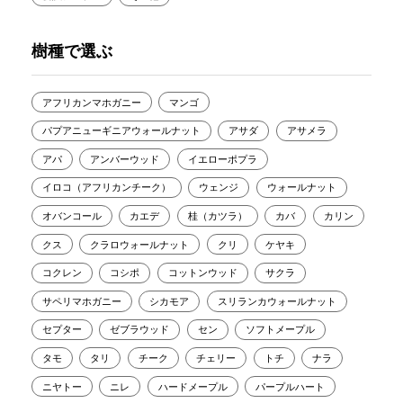
樹種で選ぶ
アフリカンマホガニー
マンゴ
パプアニューギニアウォールナット
アサダ
アサメラ
アパ
アンバーウッド
イエローポプラ
イロコ（アフリカンチーク）
ウェンジ
ウォールナット
オバンコール
カエデ
桂（カツラ）
カバ
カリン
クス
クラロウォールナット
クリ
ケヤキ
コクレン
コシポ
コットンウッド
サクラ
サペリマホガニー
シカモア
スリランカウォールナット
セプター
ゼブラウッド
セン
ソフトメープル
タモ
タリ
チーク
チェリー
トチ
ナラ
ニヤトー
ニレ
ハードメープル
パープルハート