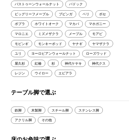
バストゥーンウォールナット
パドック
ビッグリーフメープル
ブビンガ
ベリ
ボセ
ポプラ
ホワイトオーク
マカバ
マホガニー
マロニエ
ミズメザクラ
メープル
モアビ
モビンギ
モンキーポッド
ヤナギ
ヤマザクラ
ユリ
ヨーロピアンウォールナット
ローズウッド
屋久杉
紅椿
杉
神代ケヤキ
神代クス
レジン
ウイロー
エビアラ
テーブル脚で選ぶ
鉄脚
木製脚
スチール脚
ステンレス脚
アクリル脚
その他
床のお色味で選ぶ