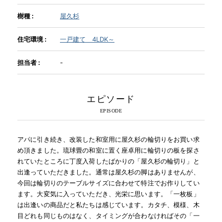
樹種 :
屋久杉
INFORMATION
住宅環境 :
一戸建て 4LDK～
MOKUBA CHANNEL
担当者 :
-
よくあるご質問
エピソード
お問い合わせ
アパに引き続き、改装した和室用に屋久杉の輪切りをお買い求
め頂きました。琉球畳の和室に置く座卓用に輪切りの板を探さ
れていたところに丁度入荷したばかりの「屋久杉の輪切り」と
出逢っていただきました。通常は屋久杉の脚はありませんが、
今回は輪切りのテーブルサイズに合わせて特注でお作りしてい
ます。大変気に入っていただき、光栄に思います。「一枚板」
は出逢いの商品だと私たちは感じています。カタチ、模様、木
目どれも同じものはなく、タイミングが合わなければその「一