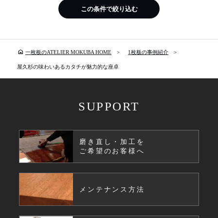
この条件で絞り込む
home
一枚板のATELIER MOKUBA HOME
1枚板の事例紹介
屋久杉の味わいあるカタチが魅力的な座卓
SUPPORT
磨き直し・加工を
ご希望のお客様へ
メンテナンス方法