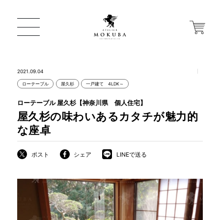
2021.09.04
ローテーブル
屋久杉
一戸建て 4LDK～
ONLINE STORE
ローテーブル 屋久杉【神奈川県 個人住宅】
屋久杉の味わいあるカタチが魅力的
店舗から探す
な座卓
ポスト
シェア
LINEで送る
一枚板 ATELIER MOKUBA HOME
MOKUBA について