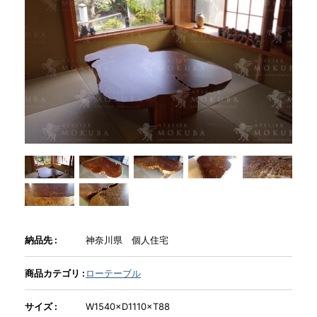
商品情報
直営店
イベント
WEBカタログ
全商品一覧
納品先 :
神奈川県 個人住宅
新入荷情報
商品カテゴリ :
ローテーブル
納品事例
サイズ :
W1540×D1110×T88