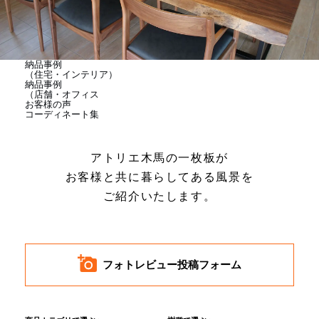
商品情報
直営店
納品事例
（住宅・インテリア）
納品事例
（店舗・オフィス
お客様の声
イベント
コーディネート集
アトリエ木馬の一枚板が
WEBカタログ
お客様と共に暮らしてある風景を
ご紹介いたします。
全商品一覧
新入荷情報
フォトレビュー投稿フォーム
納品事例