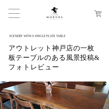
アウトレット神戸店の一枚
ONLINE STORE
板テーブルのある風景投稿&
店舗から探す
フォトレビュー
一枚板 ATELIER MOKUBA HOME
MOKUBA について