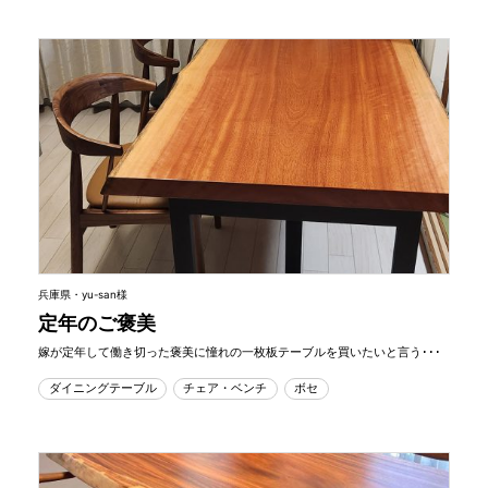
兵庫県・yu-san様
定年のご褒美
嫁が定年して働き切った褒美に憧れの一枚板テーブルを買いたいと言う･･･
ダイニングテーブル
チェア・ベンチ
ボセ