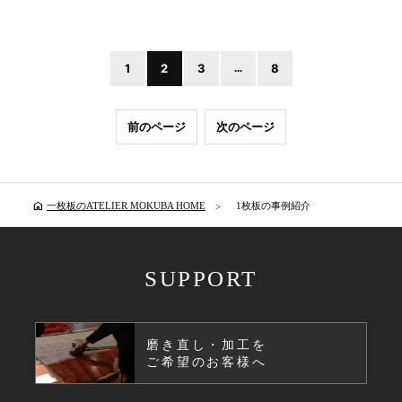
1
2
3
...
8
前のページ
次のページ
home
一枚板のATELIER MOKUBA HOME
1枚板の事例紹介
SUPPORT
磨き直し・加工を
ご希望のお客様へ