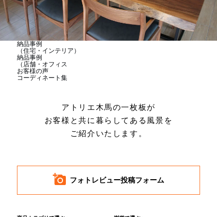
商品情報
直営店
納品事例
（住宅・インテリア）
納品事例
（店舗・オフィス
お客様の声
イベント
コーディネート集
アトリエ木馬の一枚板が
WEBカタログ
お客様と共に暮らしてある風景を
ご紹介いたします。
全商品一覧
新入荷情報
フォトレビュー投稿フォーム
納品事例