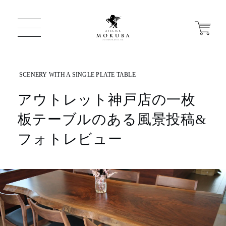
アウトレット神戸店の一枚
ONLINE STORE
板テーブルのある風景投稿&
店舗から探す
フォトレビュー
一枚板 ATELIER MOKUBA HOME
MOKUBA について