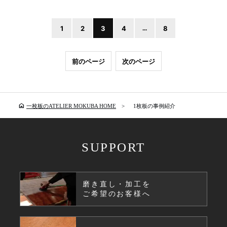
1
2
3
4
...
8
前のページ
次のページ
home
一枚板のATELIER MOKUBA HOME
1枚板の事例紹介
SUPPORT
磨き直し・加工を
ご希望のお客様へ