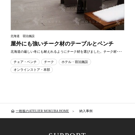
北海道 宿泊施設
屋外にも強いチーク材のテーブルとベンチ
北海道の厳しい冬にも耐えれるようにチーク材を選びました。チーク材･･･
チェア・ベンチ
チーク
ホテル・宿泊施設
オンラインストア・本部
home
一枚板のATELIER MOKUBA HOME
納入事例