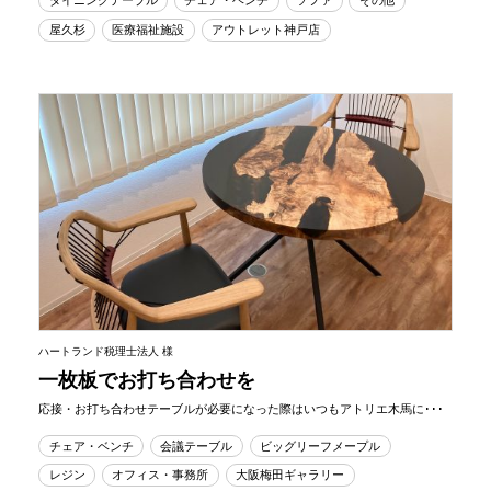
ダイニングテーブル
チェア・ベンチ
ソファ
その他
屋久杉
医療福祉施設
アウトレット神戸店
ハートランド税理士法人 様
一枚板でお打ち合わせを
応接・お打ち合わせテーブルが必要になった際はいつもアトリエ木馬に･･･
チェア・ベンチ
会議テーブル
ビッグリーフメープル
レジン
オフィス・事務所
大阪梅田ギャラリー