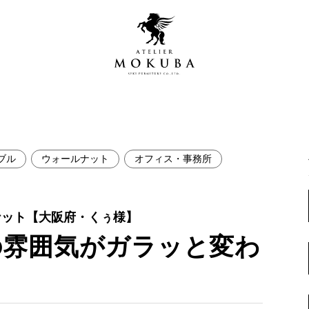
ブル
ウォールナット
オフィス・事務所
営店
全商品一覧
青山プレミアムギャラリー
新入荷情報
ナット【大阪府・くぅ様】
新宿ギャラリー
の雰囲気がガラッと変わ
レジンギャラリー
納品事例
吉祥寺ギャラリー
【アウトレット取扱店】
納品事例（住宅・インテ
横浜ギャラリー
納品事例（店舗・オフィ