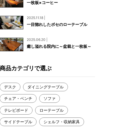
一枚板×コーヒー
お見積もり
工務店様・設計会社様向けお問い合わせ
2025.11.18 |
一枚板買い取りに関して
一目惚れしたボセのローテーブル
2025.06.20 |
癒し溢れる院内に～盆栽と一枚板～
商品カテゴリで選ぶ
デスク
ダイニングテーブル
チェア・ベンチ
ソファ
テレビボード
ローテーブル
サイドテーブル
シェルフ・収納家具