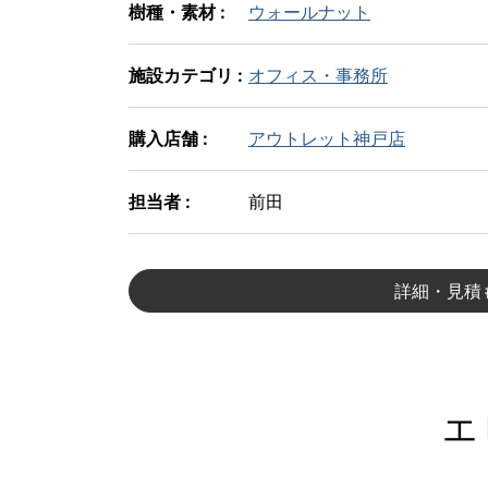
樹種・素材 :
ウォールナット
施設カテゴリ :
オフィス・事務所
購入店舗 :
アウトレット神戸店
担当者 :
前田
詳細・見積
エ