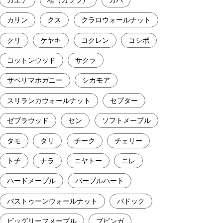
カリン
クス
クラロウォールナット
クリ
ケヤキ
コクレン
コシポ
コットンウッド
サクラ
サペリマホガニー
シカモア
スリランカウォールナット
セプター
ゼブラウッド
セン
ソフトメープル
タモ
タリ
チーク
チェリー
トチ
ナラ
ニヤトー
ニレ
ハードメープル
パープルハート
バストゥーンウォールナット
パドック
ビッグリーフメープル
ブビンガ