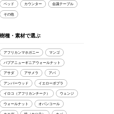
ベッド
カウンター
会議テーブル
その他
樹種・素材で選ぶ
アフリカンマホガニー
マンゴ
パプアニューギニアウォールナット
アサダ
アサメラ
アパ
アンバーウッド
イエローポプラ
イロコ（アフリカンチーク）
ウェンジ
ウォールナット
オバンコール
カエデ
桂（カツラ）
カバ