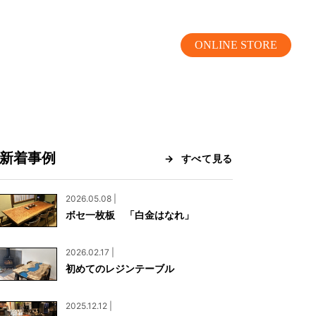
ONLINE STORE
新着事例
すべて見る
MOKUBA CHANNEL
2026.05.08 |
ボセ一枚板 「白金はなれ」
よくあるご質問
2026.02.17 |
お問い合わせ
初めてのレジンテーブル
リア）
お問い合わせ
2025.12.12 |
ス）
資料請求