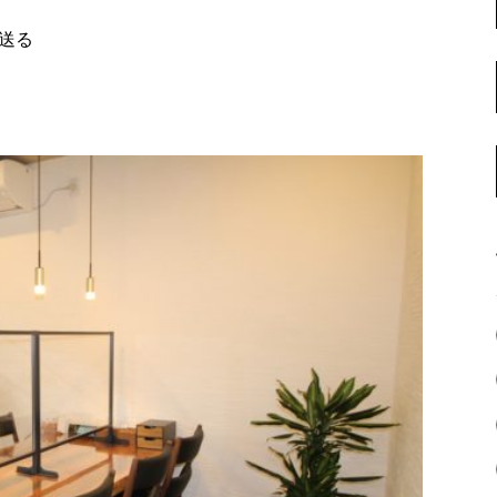
名古屋ギャラリー
お客様の声
で送る
大阪梅田ギャラリー
コーディネート集
アウトレット神戸店
大川ギャラリー【本店】
INFORMATION
天神ギャラリー
NEWS
公式オンラインストア
EVENT
BLOG
WEBカタログ
メディア美術協力実績