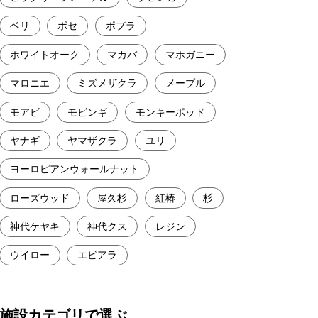
ベリ
ボセ
ポプラ
ホワイトオーク
マカバ
マホガニー
マロニエ
ミズメザクラ
メープル
モアビ
モビンギ
モンキーポッド
ヤナギ
ヤマザクラ
ユリ
ヨーロピアンウォールナット
ローズウッド
屋久杉
紅椿
杉
神代ケヤキ
神代クス
レジン
ウイロー
エビアラ
施設カテゴリで選ぶ