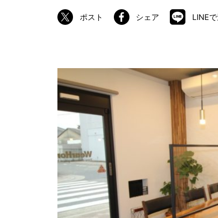
ポスト
シェア
LINE
商品情報
ATELIER MOKUBAの一枚板テーブル
ATELIER MOKUBAの一枚板×異素材
特別なダイニングチェア
一枚板用のテーブル脚
樹種紹介
コーディネート集
メンテナンス方法