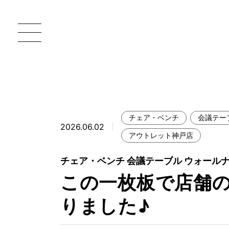
チェア・ベンチ
会議テー
2026.06.02
一枚板 ATELIER MOKUBA HOME
直
アウトレット神戸店
MOKUBA について
チェア・ベンチ 会議テーブル ウォール
この一枚板で店舗
ブランドコンセプト
製造工程
りました♪
職人の技能・技巧
加工技術