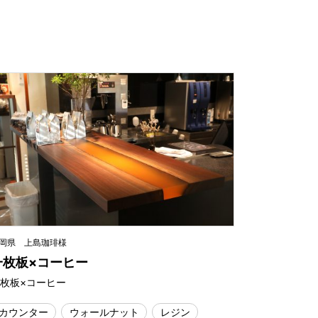
岡県 上島珈琲様
一枚板×コーヒー
枚板×コーヒー
カウンター
ウォールナット
レジン