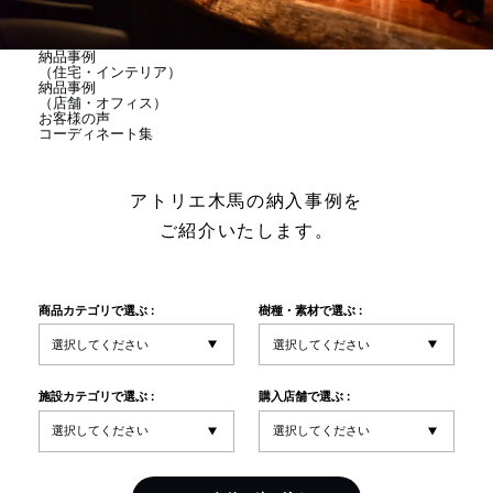
商品情報
納品事例
（住宅・インテリア）
納品事例
直営店
（店舗・オフィス）
お客様の声
コーディネート集
イベント
アトリエ木馬の納入事例を
ご紹介いたします。
WEBカタログ
商品カテゴリで選ぶ :
樹種・素材で選ぶ :
全商品一覧
施設カテゴリで選ぶ :
購入店舗で選ぶ :
新入荷情報
納品事例