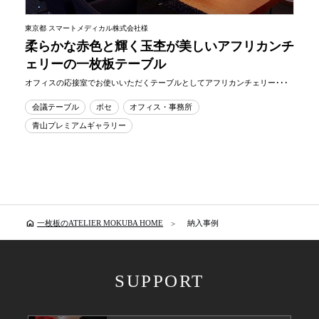
東京都 スマートメディカル株式会社様
柔らかな赤色と輝く玉杢が美しいアフリカンチ
ェリーの一枚板テーブル
オフィスの応接室でお使いいただくテーブルとしてアフリカンチェリー･･･
会議テーブル
ボセ
オフィス・事務所
青山プレミアムギャラリー
home
一枚板のATELIER MOKUBA HOME
納入事例
SUPPORT