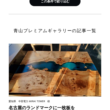
この条件で絞り込む
INFORMATION
MOKUBA CHANNEL
青山プレミアムギャラリーの記事一覧
よくあるご質問
お問い合わせ
愛知県 中部電力 MIRAI TOWER 様
名古屋のランドマークに一枚板を