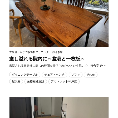
大阪府・みかづき透析クリニック ・おはぎ様
癒し溢れる院内に～盆栽と一枚板～
来院される患者様に癒しの時間を提供されたいという思いで、待合室で･･･
ダイニングテーブル
チェア・ベンチ
ソファ
その他
屋久杉
医療福祉施設
アウトレット神戸店