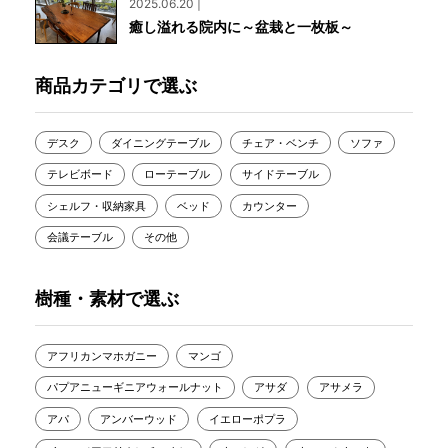
2025.06.20 |
癒し溢れる院内に～盆栽と一枚板～
商品カテゴリで選ぶ
デスク
ダイニングテーブル
チェア・ベンチ
ソファ
テレビボード
ローテーブル
サイドテーブル
シェルフ・収納家具
ベッド
カウンター
会議テーブル
その他
樹種・素材で選ぶ
アフリカンマホガニー
マンゴ
パプアニューギニアウォールナット
アサダ
アサメラ
アパ
アンバーウッド
イエローポプラ