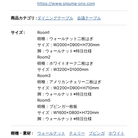
https://www.siguma-ono.com
INFORMATION
商品カテゴリ :
ダイニングテーブル
会議テーブル
サイズ :
Room1
MOKUBA CHANNEL
樹種：ウォールナット二枚はぎ
サイズ：W2000×D900×H730mm
脚：ウォールナット※特注仕様
Room2
よくあるご質問
樹種：ホワイトオーク二枚はぎ
サイズ：W3200×D1000mm
Room3
お問い合わせ
樹種：アメリカンチェリー二枚はぎ
サイズ：W2200×D900×H710mm
脚：ウォールナット※特注仕様
Room5
樹種：ブビンガ一枚板
サイズ：W1600×D800×H720mm
脚：ウォールナット※特注仕様
樹種・素材 :
ウォールナット
チェリー
ブビンガ
ホワイト