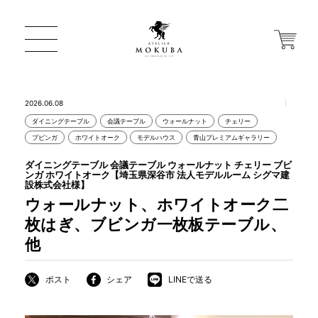
2026.06.08
ダイニングテーブル
会議テーブル
ウォールナット
チェリー
ONLINE STORE
ブビンガ
ホワイトオーク
モデルハウス
青山プレミアムギャラリー
ダイニングテーブル 会議テーブル ウォールナット チェリー ブビ
ンガ ホワイトオーク【埼玉県深谷市 法人モデルルーム シグマ建
店舗から探す
設株式会社様】
ウォールナット、ホワイトオーク二
枚はぎ、ブビンガ一枚板テーブル、
一枚板 ATELIER MOKUBA HOME
他
ポスト
シェア
LINEで送る
MOKUBA について