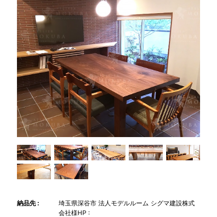
商品情報
直営店
イベント
WEBカタログ
全商品一覧
新入荷情報
納品先 :
埼玉県深谷市 法人モデルルーム シグマ建設株式
納品事例
会社様HP :