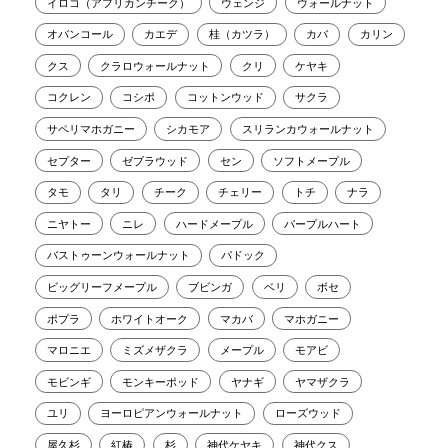
イロコ（アフリカンチーク）
ウェンジ
ウォールナット
オバンコール
カエデ
桂（カツラ）
カバ
カリン
クス
クラロウォールナット
クリ
ケヤキ
コクレン
コシポ
コットンウッド
サクラ
サペリマホガニー
シカモア
スリランカウォールナット
セプター
ゼブラウッド
セン
ソフトメープル
タモ
タリ
チーク
チェリー
トチ
ナラ
ニヤトー
ニレ
ハードメープル
パープルハート
バストゥーンウォールナット
パドック
ビッグリーフメープル
ブビンガ
ベリ
ボセ
ポプラ
ホワイトオーク
マカバ
マホガニー
マロニエ
ミズメザクラ
メープル
モアビ
モビンギ
モンキーポッド
ヤナギ
ヤマザクラ
ユリ
ヨーロピアンウォールナット
ローズウッド
屋久杉
紅椿
杉
神代ケヤキ
神代クス