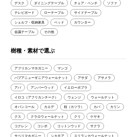
デスク
ダイニングテーブル
チェア・ベンチ
ソファ
テレビボード
ローテーブル
サイドテーブル
シェルフ・収納家具
ベッド
カウンター
会議テーブル
その他
樹種・素材で選ぶ
アフリカンマホガニー
マンゴ
パプアニューギニアウォールナット
アサダ
アサメラ
アパ
アンバーウッド
イエローポプラ
イロコ（アフリカンチーク）
ウェンジ
ウォールナット
オバンコール
カエデ
桂（カツラ）
カバ
カリン
クス
クラロウォールナット
クリ
ケヤキ
コクレン
コシポ
コットンウッド
サクラ
サペリマホガニー
シカモア
スリランカウォールナット