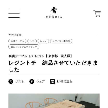
2026.06.02
会議テーブル
トチ
レジン
オフィス・事務所
ONLINE STORE
青山プレミアムギャラリー
会議テーブル トチ レジン【 東京都 法人様】
店舗から探す
レジントチ 納品させていただきま
した
一枚板 ATELIER MOKUBA HOME
ポスト
シェア
LINEで送る
MOKUBA について