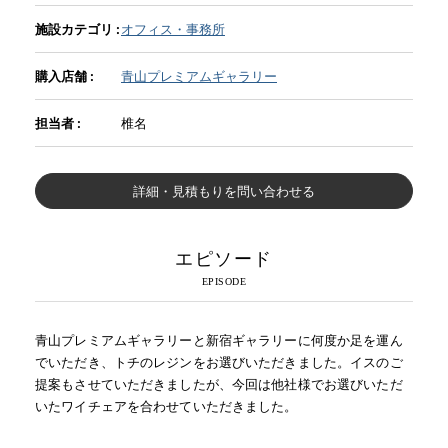
施設カテゴリ :
オフィス・事務所
INFORMATION
購入店舗 :
青山プレミアムギャラリー
MOKUBA CHANNEL
担当者 :
椎名
詳細・見積もりを問い合わせる
よくあるご質問
エピソード
お問い合わせ
青山プレミアムギャラリーと新宿ギャラリーに何度か足を運ん
でいただき、トチのレジンをお選びいただきました。イスのご
提案もさせていただきましたが、今回は他社様でお選びいただ
いたワイチェアを合わせていただきました。