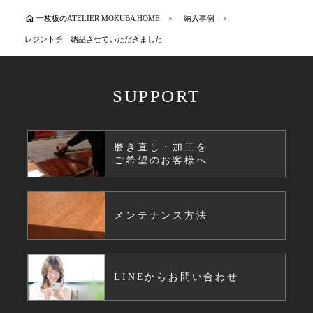
home
一枚板のATELIER MOKUBA HOME
納入事例
レジントチ 納品させていただきました
SUPPORT
磨き直し・加工を
ご希望のお客様へ
メンテナンス方法
LINEからお問い合わせ