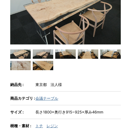
商品情報
直営店
イベント
WEBカタログ
納品先 :
東京都 法人様
全商品一覧
商品カテゴリ :
会議テーブル
新入荷情報
サイズ :
長さ1800×奥行き915~925×厚み46mm
樹種・素材 :
トチ
レジン
納品事例