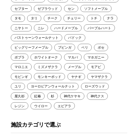
セプター
ゼブラウッド
セン
ソフトメープル
タモ
タリ
チーク
チェリー
トチ
ナラ
ニヤトー
ニレ
ハードメープル
パープルハート
バストゥーンウォールナット
パドック
ビッグリーフメープル
ブビンガ
ベリ
ボセ
ポプラ
ホワイトオーク
マカバ
マホガニー
マロニエ
ミズメザクラ
メープル
モアビ
モビンギ
モンキーポッド
ヤナギ
ヤマザクラ
ユリ
ヨーロピアンウォールナット
ローズウッド
屋久杉
紅椿
杉
神代ケヤキ
神代クス
レジン
ウイロー
エビアラ
施設カテゴリで選ぶ