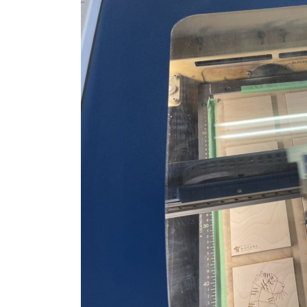
商品情報
ATELIER MOKUBAの一枚板テーブル
ATELIER MOKUBAの一枚板×異素材
特別なダイニングチェア
一枚板用のテーブル脚
樹種紹介
コーディネート集
メンテナンス方法