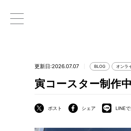
更新日:2026.07.07
BLOG
オンラ
一枚板 ATELIER MOKUBA HOME
直
寅コースター制作中
MOKUBA について
ブランドコンセプト
ポスト
シェア
LINE
製造工程
職人の技能・技巧
加工技術