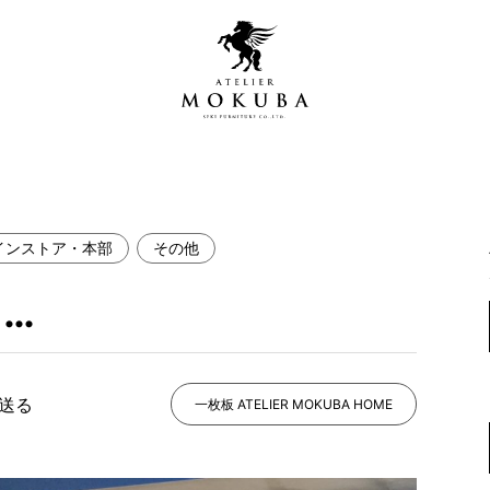
インストア・本部
その他
営店
全商品一覧
…
青山プレミアムギャラリー
新入荷情報
新宿ギャラリー
レジンギャラリー
で送る
納品事例
一枚板 ATELIER MOKUBA HOME
吉祥寺ギャラリー
【アウトレット取扱店】
納品事例（住宅・インテ
横浜ギャラリー
納品事例（店舗・オフィ