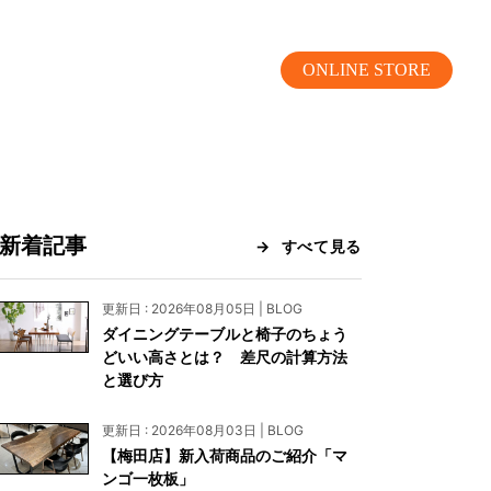
ONLINE STORE
新着記事
すべて見る
MOKUBA CHANNEL
更新日 : 2026年08月05日 | BLOG
ダイニングテーブルと椅子のちょう
よくあるご質問
どいい高さとは？ 差尺の計算方法
と選び方
お問い合わせ
更新日 : 2026年08月03日 | BLOG
リア）
お問い合わせ
【梅田店】新入荷商品のご紹介「マ
ンゴ一枚板」
ス）
資料請求