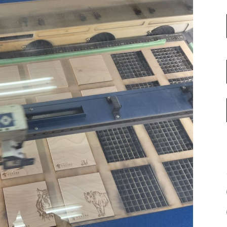
名古屋ギャラリー
お客様の声
大阪梅田ギャラリー
コーディネート集
アウトレット神戸店
大川ギャラリー【本店】
INFORMATION
天神ギャラリー
NEWS
公式オンラインストア
EVENT
BLOG
WEBカタログ
メディア美術協力実績