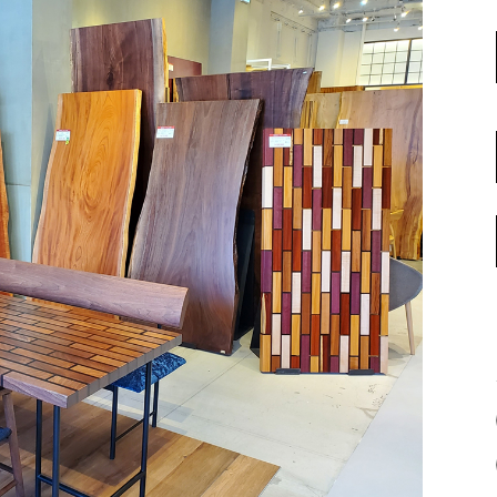
名古屋ギャラリー
お客様の声
大阪梅田ギャラリー
コーディネート集
アウトレット神戸店
大川ギャラリー【本店】
INFORMATION
天神ギャラリー
NEWS
公式オンラインストア
EVENT
BLOG
WEBカタログ
メディア美術協力実績