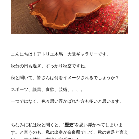
商品情報
直営店
イベント
こんにちは！アトリエ木馬 大阪ギャラリーです。
秋分の日も過ぎ、すっかり秋空ですね。
WEBカタログ
秋と聞いて、皆さんは何をイメージされるでしょうか？
スポーツ、読書、食欲、芸術、、、。
全商品一覧
一つではなく、色々思い浮かばれた方も多いと思います。
新入荷情報
ちなみに私は秋と聞くと、“
歴史
”を思い浮かべてしまいま
す。と言うのも、私の出身が奈良県でして、秋の遠足と言え
納品事例