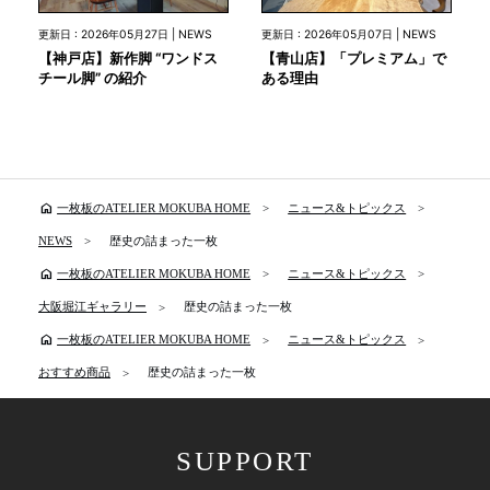
更新日 : 2026年05月27日 | NEWS
更新日 : 2026年05月07日 | NEWS
【神戸店】新作脚 “ワンドス
【青山店】「プレミアム」で
チール脚” の紹介
ある理由
home
一枚板のATELIER MOKUBA HOME
ニュース&トピックス
NEWS
歴史の詰まった一枚
home
一枚板のATELIER MOKUBA HOME
ニュース&トピックス
大阪堀江ギャラリー
歴史の詰まった一枚
home
一枚板のATELIER MOKUBA HOME
ニュース&トピックス
おすすめ商品
歴史の詰まった一枚
SUPPORT