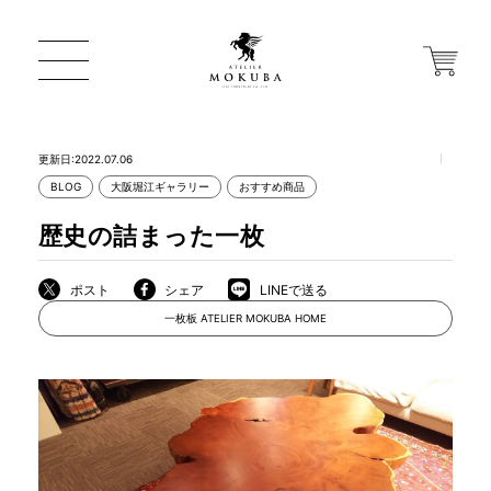
更新日:2022.07.06
BLOG
大阪堀江ギャラリー
おすすめ商品
ONLINE STORE
歴史の詰まった一枚
店舗から探す
ポスト
シェア
LINEで送る
一枚板 ATELIER MOKUBA HOME
一枚板 ATELIER MOKUBA HOME
MOKUBA について