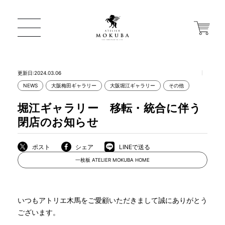
更新日:2024.03.06
NEWS
大阪梅田ギャラリー
大阪堀江ギャラリー
その他
ONLINE STORE
堀江ギャラリー 移転・統合に伴う
閉店のお知らせ
店舗から探す
ポスト
シェア
LINEで送る
一枚板 ATELIER MOKUBA HOME
一枚板 ATELIER MOKUBA HOME
MOKUBA について
いつもアトリエ木馬をご愛顧いただきまして誠にありがとう
ございます。