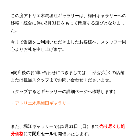
商品情報
この度アトリエ木馬堀江ギャラリーは、梅田ギャラリーへの
移転・統合に伴い3月31日をもって閉店する運びとなりまし
直営店
た。
今まで当店をご利用いただきましたお客様へ、スタッフ一同
イベント
心よりお礼を申し上げます。
WEBカタログ
●閉店後のお問い合わせにつきましては、下記お近くの店舗
または担当スタッフまでお問い合わせくださいませ。
全商品一覧
（タップするとギャラリーの詳細ページへ移動します）
・
アトリエ木馬梅田ギャラリー
新入荷情報
また、堀江ギャラリーでは3月31日（日）まで
売り尽くし処
納品事例
分価格
にて
閉店セール
を開催いたします。