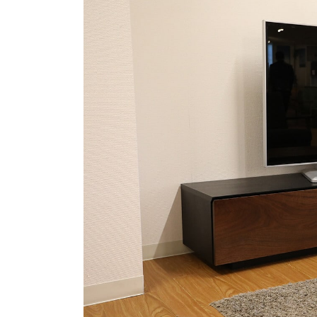
商品情報
ATELIER MOKUBAの一枚板テーブル
ATELIER MOKUBAの一枚板×異素材
特別なダイニングチェア
一枚板用のテーブル脚
樹種紹介
コーディネート集
メンテナンス方法