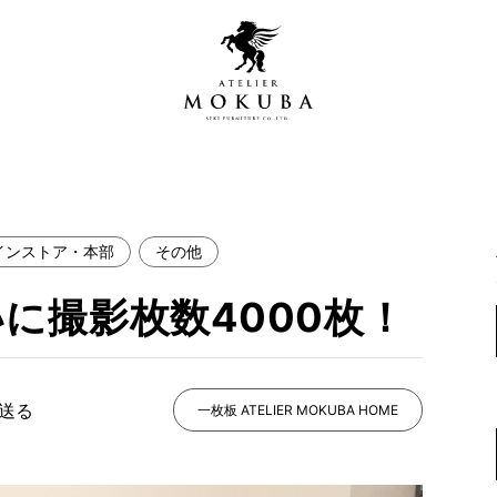
インストア・本部
その他
営店
全商品一覧
に撮影枚数4000枚！
青山プレミアムギャラリー
新入荷情報
新宿ギャラリー
レジンギャラリー
で送る
納品事例
一枚板 ATELIER MOKUBA HOME
吉祥寺ギャラリー
【アウトレット取扱店】
納品事例（住宅・インテ
横浜ギャラリー
納品事例（店舗・オフィ