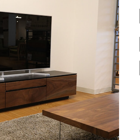
名古屋ギャラリー
お客様の声
大阪梅田ギャラリー
コーディネート集
アウトレット神戸店
大川ギャラリー【本店】
INFORMATION
天神ギャラリー
NEWS
公式オンラインストア
EVENT
BLOG
WEBカタログ
メディア美術協力実績