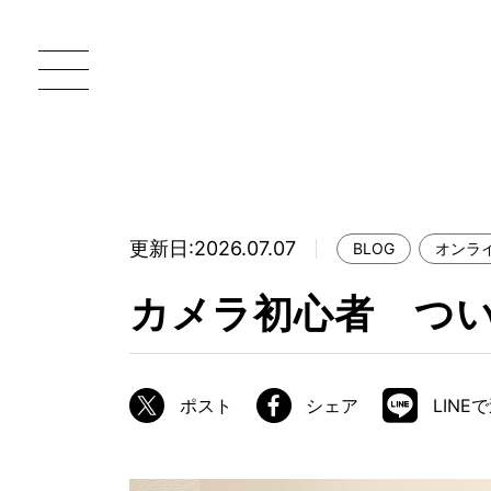
更新日:2026.07.07
BLOG
オンラ
一枚板 ATELIER MOKUBA HOME
直
カメラ初心者 つい
MOKUBA について
ブランドコンセプト
ポスト
シェア
LINE
製造工程
職人の技能・技巧
加工技術