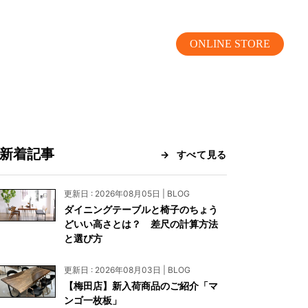
ONLINE STORE
新着記事
すべて見る
MOKUBA CHANNEL
更新日 : 2026年08月05日 | BLOG
ダイニングテーブルと椅子のちょう
よくあるご質問
どいい高さとは？ 差尺の計算方法
と選び方
お問い合わせ
更新日 : 2026年08月03日 | BLOG
リア）
お問い合わせ
【梅田店】新入荷商品のご紹介「マ
ンゴ一枚板」
ス）
資料請求