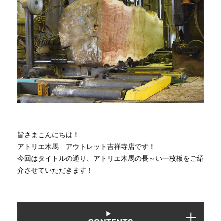
商品情報
直営店
イベント
WEBカタログ
皆さまこんにちは！
全商品一覧
アトリエ木馬 アウトレット吉祥寺店です！
今回はタイトルの通り、アトリエ木馬の長～い一枚板をご紹
介させていただきます！
新入荷情報
納品事例