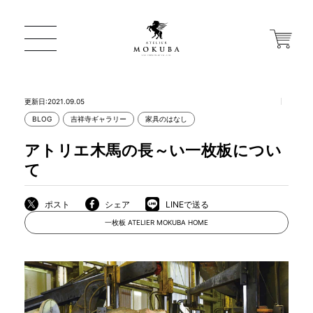
更新日:2021.09.05
BLOG
吉祥寺ギャラリー
家具のはなし
ONLINE STORE
アトリエ木馬の長～い一枚板につい
て
店舗から探す
ポスト
シェア
LINEで送る
一枚板 ATELIER MOKUBA HOME
一枚板 ATELIER MOKUBA HOME
MOKUBA について