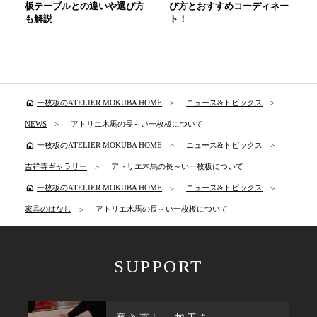
板テーブルとの違いや選び方
び方とおすすめコーディネー
も解説
ト！
home
一枚板のATELIER MOKUBA HOME
ニュース&トピックス
NEWS
アトリエ木馬の長～い一枚板について
home
一枚板のATELIER MOKUBA HOME
ニュース&トピックス
吉祥寺ギャラリー
アトリエ木馬の長～い一枚板について
home
一枚板のATELIER MOKUBA HOME
ニュース&トピックス
家具のはなし
アトリエ木馬の長～い一枚板について
SUPPORT