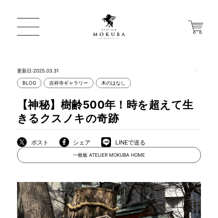
更新日:2025.03.31
BLOG
吉祥寺ギャラリー
木のはなし
ONLINE STORE
【神秘】樹齢500年！時を超えて生
きるクスノキの奇跡
店舗から探す
ポスト
シェア
LINEで送る
一枚板 ATELIER MOKUBA HOME
一枚板 ATELIER MOKUBA HOME
MOKUBA について