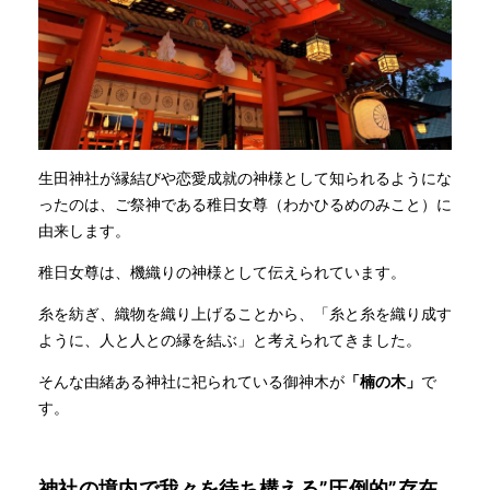
生田神社が縁結びや恋愛成就の神様として知られるようにな
ったのは、ご祭神である稚日女尊（わかひるめのみこと）に
由来します。
稚日女尊は、機織りの神様として伝えられています。
糸を紡ぎ、織物を織り上げることから、「糸と糸を織り成す
ように、人と人との縁を結ぶ」と考えられてきました。
そんな由緒ある神社に祀られている御神木が
「楠の木」
で
す。
神社の境内で我々を待ち構える”圧倒的”存在