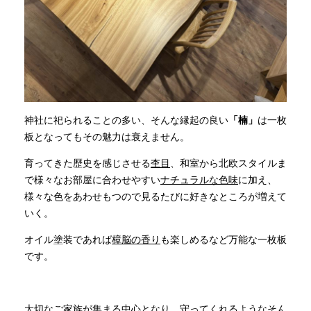
神社に祀られることの多い、そんな縁起の良い
「楠」
は一枚
板となってもその魅力は衰えません。
育ってきた歴史を感じさせる
杢目
、和室から北欧スタイルま
で様々なお部屋に合わせやすい
ナチュラルな色味
に加え、
様々な色をあわせもつので見るたびに好きなところが増えて
いく。
オイル塗装であれば
樟脳の香り
も楽しめるなど万能な一枚板
です。
大切なご家族が集まる中心となり、守ってくれるようなそん