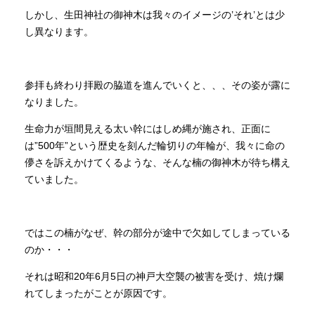
しかし、生田神社の御神木は我々のイメージの’それ’とは少
し異なります。
参拝も終わり拝殿の脇道を進んでいくと、、、その姿が露に
なりました。
生命力が垣間見える太い幹にはしめ縄が施され、正面に
は”500年”という歴史を刻んだ輪切りの年輪が、我々に命の
儚さを訴えかけてくるような、そんな楠の御神木が待ち構え
ていました。
ではこの楠がなぜ、幹の部分が途中で欠如してしまっている
のか・・・
それは昭和20年6月5日の神戸大空襲の被害を受け、焼け爛
れてしまったがことが原因です。