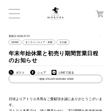
更新日:2026.07.07
NEWS
オンラインストア・本部
その他
ONLINE STORE
年末年始休業と初売り期間営業日程
のお知らせ
店舗から探す
ポスト
シェア
LINEで送る
一枚板 ATELIER MOKUBA HOME
一枚板 ATELIER MOKUBA HOME
MOKUBA について
日頃よりアトリエ木馬をご愛顧頂き誠にありがとうございま
す。
アトリエ木馬では、誠に勝手ながら、下記期間を年末年始休