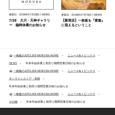
更新日 : 2026年07月28日 | NEWS
更新日 : 2026年07月16日 | NEWS
7/28 大川・天神ギャラリ
【新宿店】一枚板を『家族』
ー 臨時休業のお知らせ
に迎えるということ
home
一枚板のATELIER MOKUBA HOME
ニュース&トピックス
NEWS
年末年始休業と初売り期間営業日程のお知らせ
home
一枚板のATELIER MOKUBA HOME
ニュース&トピックス
オンラインストア・本部
年末年始休業と初売り期間営業日程のお知らせ
home
一枚板のATELIER MOKUBA HOME
ニュース&トピックス
その他
年末年始休業と初売り期間営業日程のお知らせ