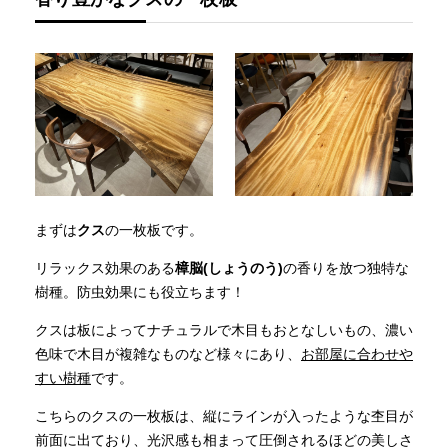
まずは
クス
の一枚板です。
リラックス効果のある
樟脳(しょうのう)
の香りを放つ独特な
樹種。防虫効果にも役立ちます！
クスは板によってナチュラルで木目もおとなしいもの、濃い
色味で木目が複雑なものなど様々にあり、
お部屋に合わせや
すい樹種
です。
こちらのクスの一枚板は、縦にラインが入ったような杢目が
前面に出ており、光沢感も相まって圧倒されるほどの美しさ