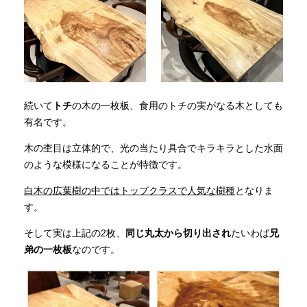
続いて
トチ
の木の一枚板、食用のトチの実がなる木としても
有名です。
木の杢目は立体的で、光の当たり具合でキラキラとした水面
のような模様になることが特徴です。
白木の広葉樹の中ではトップクラスで人気な樹種
となりま
す。
そして実は上記の2枚、
同じ丸太から切り出され
たいわば
兄
弟の一枚板
なのです。