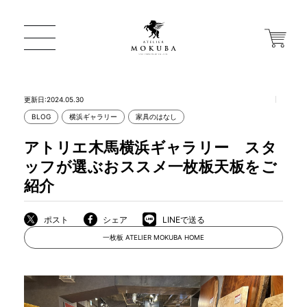
更新日:2024.05.30
BLOG
横浜ギャラリー
家具のはなし
ONLINE STORE
アトリエ木馬横浜ギャラリー スタ
ッフが選ぶおススメ一枚板天板をご
店舗から探す
紹介
ポスト
シェア
LINEで送る
一枚板 ATELIER MOKUBA HOME
一枚板 ATELIER MOKUBA HOME
MOKUBA について