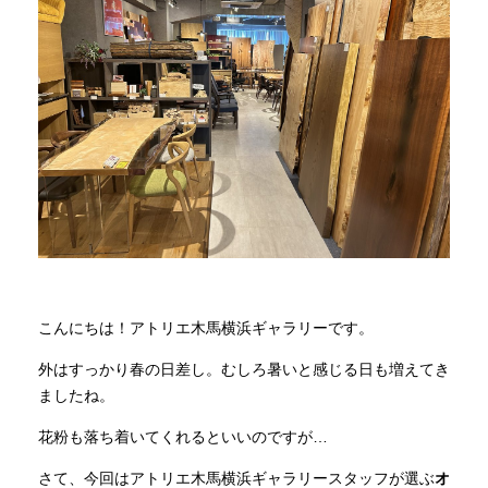
商品情報
直営店
イベント
WEBカタログ
全商品一覧
こんにちは！アトリエ木馬横浜ギャラリーです。
外はすっかり春の日差し。むしろ暑いと感じる日も増えてき
新入荷情報
ましたね。
花粉も落ち着いてくれるといいのですが…
納品事例
さて、今回はアトリエ木馬横浜ギャラリースタッフが選ぶ
オ