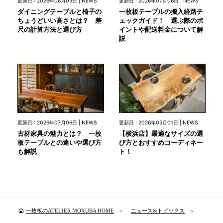
更新日 : 2026年08月05日 | NEWS
更新日 : 2026年07月06日 | NEWS
ダイニングテーブルと椅子の
一枚板テーブルの搬入経路チ
ちょうどいい高さとは？ 差
ェックガイド！ 選ぶ際のポ
尺の計算方法と選び方
イントや配送料金について解
説
更新日 : 2026年07月06日 | NEWS
更新日 : 2026年05月01日 | NEWS
古材家具の魅力とは？ 一枚
【横浜店】最適なサイズの選
板テーブルとの違いや選び方
び方とおすすめコーディネー
も解説
ト！
home
一枚板のATELIER MOKUBA HOME
ニュース&トピックス