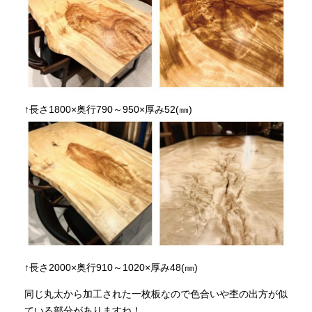
↑長さ1800×奥行790～950×厚み52(㎜)
↑長さ2000×奥行910～1020×厚み48(㎜)
同じ丸太から加工された一枚板なので色合いや杢の出方が似
ている部分がありますね！