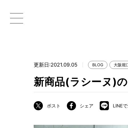
更新日:2021.09.05
BLOG
大阪堀
一枚板 ATELIER MOKUBA HOME
直
新商品(ラシーヌ)
MOKUBA について
ブランドコンセプト
ポスト
シェア
LINE
製造工程
職人の技能・技巧
加工技術