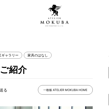
江ギャラリー
家具のはなし
営店
全商品一覧
のご紹介
青山プレミアムギャラリー
新入荷情報
新宿ギャラリー
レジンギャラリー
で送る
納品事例
一枚板 ATELIER MOKUBA HOME
吉祥寺ギャラリー
【アウトレット取扱店】
納品事例（住宅・インテ
横浜ギャラリー
納品事例（店舗・オフィ