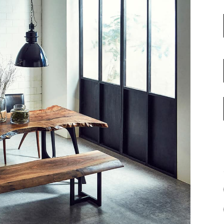
名古屋ギャラリー
お客様の声
大阪梅田ギャラリー
コーディネート集
アウトレット神戸店
大川ギャラリー【本店】
INFORMATION
天神ギャラリー
NEWS
公式オンラインストア
EVENT
BLOG
WEBカタログ
メディア美術協力実績