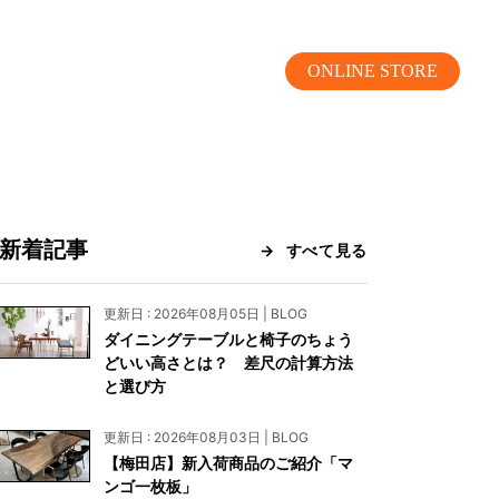
ONLINE STORE
新着記事
すべて見る
MOKUBA CHANNEL
更新日 : 2026年08月05日 | BLOG
ダイニングテーブルと椅子のちょう
よくあるご質問
どいい高さとは？ 差尺の計算方法
と選び方
お問い合わせ
更新日 : 2026年08月03日 | BLOG
リア）
お問い合わせ
【梅田店】新入荷商品のご紹介「マ
ンゴ一枚板」
ス）
資料請求