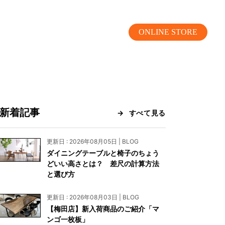
ONLINE STORE
新着記事
すべて見る
MOKUBA CHANNEL
更新日 : 2026年08月05日 | BLOG
ダイニングテーブルと椅子のちょう
よくあるご質問
どいい高さとは？ 差尺の計算方法
と選び方
お問い合わせ
更新日 : 2026年08月03日 | BLOG
リア）
お問い合わせ
【梅田店】新入荷商品のご紹介「マ
ンゴ一枚板」
ス）
資料請求