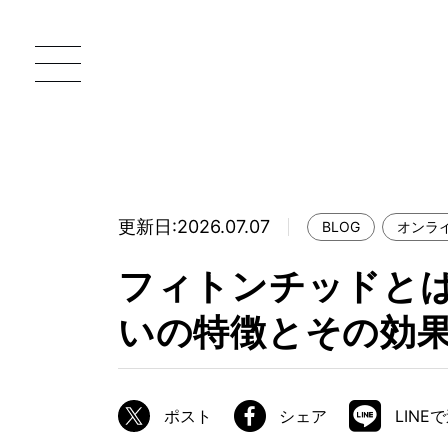
更新日:2026.07.07
BLOG
オンラ
一枚板 ATELIER MOKUBA HOME
直
フィトンチッドと
MOKUBA について
いの特徴とその効
ブランドコンセプト
製造工程
職人の技能・技巧
ポスト
シェア
LINE
加工技術