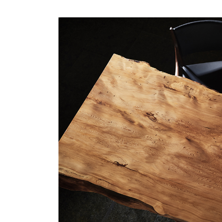
商品情報
ATELIER MOKUBAの一枚板テーブル
ATELIER MOKUBAの一枚板×異素材
特別なダイニングチェア
一枚板用のテーブル脚
樹種紹介
コーディネート集
メンテナンス方法