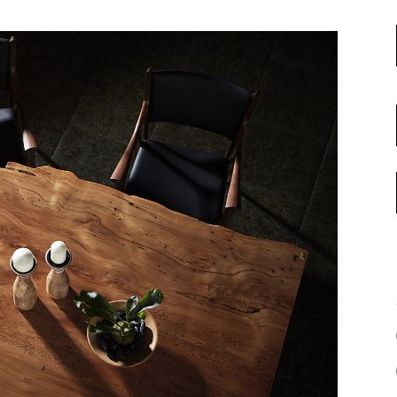
名古屋ギャラリー
お客様の声
大阪梅田ギャラリー
コーディネート集
アウトレット神戸店
大川ギャラリー【本店】
INFORMATION
天神ギャラリー
NEWS
公式オンラインストア
EVENT
BLOG
WEBカタログ
メディア美術協力実績