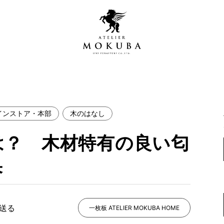
インストア・本部
木のはなし
営店
全商品一覧
は？ 木材特有の良い匂
青山プレミアムギャラリー
新入荷情報
新宿ギャラリー
果
レジンギャラリー
納品事例
吉祥寺ギャラリー
【アウトレット取扱店】
納品事例（住宅・インテ
で送る
一枚板 ATELIER MOKUBA HOME
横浜ギャラリー
納品事例（店舗・オフィ