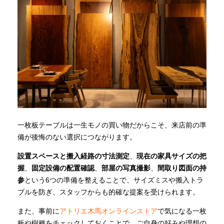
一枚板テーブルは一生モノの買い物だからこそ、来店前の準
備が後悔のない選択につながります。
設置スペースと搬入経路の寸法測定
、
現在の家具サイズの把
握
、
固定設備の配置確認
、
部屋の写真撮影
、
間取り図面の持
参
という6つの準備を整えることで、サイズミスや搬入トラ
ブルを防ぎ、スタッフからも的確な提案を受けられます。
また、事前に
アトリエ木馬オンラインストア
で気になる一枚
板や樹種をチェックしておくことで、ご自身の好みや理想の