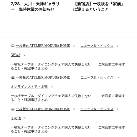
7/28 大川・天神ギャラリ
【新宿店】一枚板を『家族』
ー 臨時休業のお知らせ
に迎えるということ
home
一枚板のATELIER MOKUBA HOME
ニュース&トピックス
NEWS
一枚板テーブル・ダイニングチェア購入で失敗しない！ ご来店前に準備す
ること・確認事項まとめ
home
一枚板のATELIER MOKUBA HOME
ニュース&トピックス
オンラインストア・本部
一枚板テーブル・ダイニングチェア購入で失敗しない！ ご来店前に準備す
ること・確認事項まとめ
home
一枚板のATELIER MOKUBA HOME
ニュース&トピックス
その他
一枚板テーブル・ダイニングチェア購入で失敗しない！ ご来店前に準備す
ること・確認事項まとめ