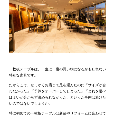
商品情報
直営店
イベント
WEBカタログ
一枚板テーブルは、一生に一度の買い物になるかもしれない
特別な家具です。
全商品一覧
だからこそ、せっかくお店まで足を運んだのに「サイズが合
わなかった」「予算をオーバーしてしまった」「どれを選べ
新入荷情報
ばよいか分からず決められなかった」といった事態は避けた
いのではないでしょうか。
納品事例
特に初めての一枚板テーブルは新築やリフォームに合わせて