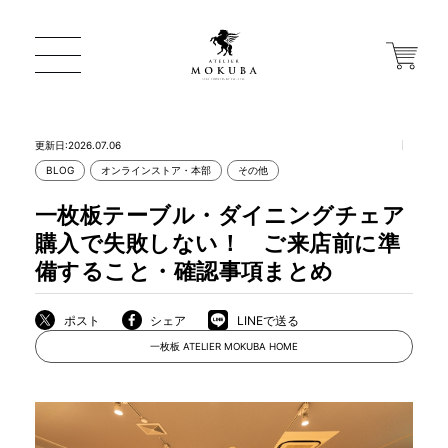
更新日:2026.07.06
BLOG
オンラインストア・本部
その他
ONLINE STORE
一枚板テーブル・ダイニングチェア
購入で失敗しない！ ご来店前に準
店舗から探す
備すること・確認事項まとめ
ポスト
シェア
LINEで送る
一枚板 ATELIER MOKUBA HOME
一枚板 ATELIER MOKUBA HOME
MOKUBA について