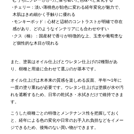
むうちにグレーがかった落ち着いた色味へと変化する
チェリー：淡い薄桃色が飴色に変わる経年変化が魅力で、
木肌はきめ細かく手触りに優れる
モンキーポッド：心材と辺材のコントラストが明確で存在
感があり、どのようなインテリアにも合わせやすい
クス（楠）：国産材で香りが特徴的な上、玉杢や葡萄杢な
ど個性的な木目が現れる
また、塗装はオイル仕上げとウレタン仕上げの2種類があ
り、樹種と用途に合わせて選ぶのが基本です。
オイル仕上げは木本来の質感を楽しめる反面、半年〜1年に
一度の塗り重ねが必要です。ウレタン仕上げは塗膜が水や汚
れを遮断するため、日常の乾拭き・水拭きだけで維持できま
す。
こうした樹種ごとの特徴とメンテナンス性を把握しておく
と、経年による色の変化や日常のお手入れ負担などをイメー
ジできるため、後悔のない買い物ができます。