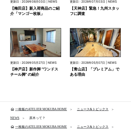
更新日 : 2026年08月03日 | NEWS
更新日 : 2026年07月03日 | NEWS
【梅田店】新入荷商品のご紹
【天神店】緊急！九州スタッ
介「マンゴ一枚板」
フに調査
更新日 : 2026年05月27日 | NEWS
更新日 : 2026年05月07日 | NEWS
【神戸店】新作脚 “ワンドス
【青山店】「プレミアム」で
チール脚” の紹介
ある理由
home
一枚板のATELIER MOKUBA HOME
ニュース&トピックス
NEWS
原木って？
home
一枚板のATELIER MOKUBA HOME
ニュース&トピックス