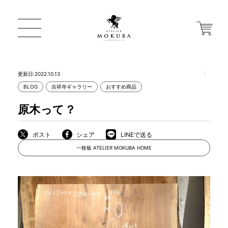
更新日:2022.10.13
BLOG
吉祥寺ギャラリー
おすすめ商品
ONLINE STORE
原木って？
店舗から探す
ポスト
シェア
LINEで送る
一枚板 ATELIER MOKUBA HOME
一枚板 ATELIER MOKUBA HOME
MOKUBA について