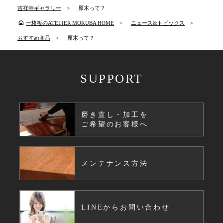
吉祥寺ギャラリー
原木って？
home
一枚板のATELIER MOKUBA HOME
ニュース&トピックス
おすすめ商品
原木って？
SUPPORT
磨き直し・加工を
ご希望のお客様へ
メンテナンス方法
LINEからお問い合わせ