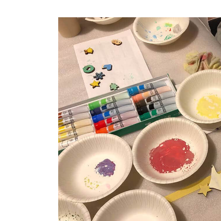
商品情報
ATELIER MOKUBAの一枚板テーブル
ATELIER MOKUBAの一枚板×異素材
特別なダイニングチェア
一枚板用のテーブル脚
樹種紹介
コーディネート集
メンテナンス方法