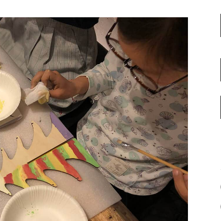
名古屋ギャラリー
お客様の声
大阪梅田ギャラリー
コーディネート集
アウトレット神戸店
大川ギャラリー【本店】
INFORMATION
天神ギャラリー
NEWS
公式オンラインストア
EVENT
BLOG
WEBカタログ
メディア美術協力実績