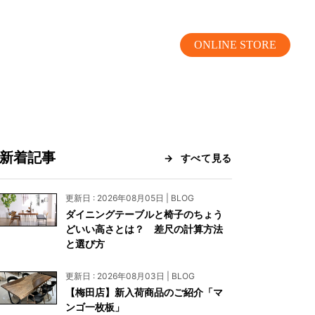
ONLINE STORE
新着記事
すべて見る
MOKUBA CHANNEL
更新日 : 2026年08月05日 | BLOG
ダイニングテーブルと椅子のちょう
よくあるご質問
どいい高さとは？ 差尺の計算方法
と選び方
お問い合わせ
更新日 : 2026年08月03日 | BLOG
リア）
お問い合わせ
【梅田店】新入荷商品のご紹介「マ
ンゴ一枚板」
ス）
資料請求