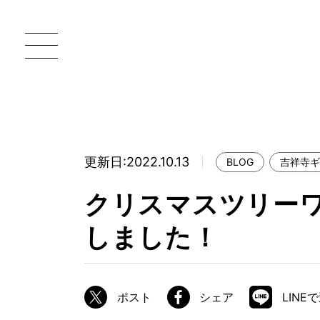
更新日:2022.10.13
BLOG
吉祥寺ギ
一枚板 ATELIER MOKUBA HOME
直
クリスマスツリー
MOKUBA について
しました！
ブランドコンセプト
製造工程
職人の技能・技巧
ポスト
シェア
LINE
加工技術