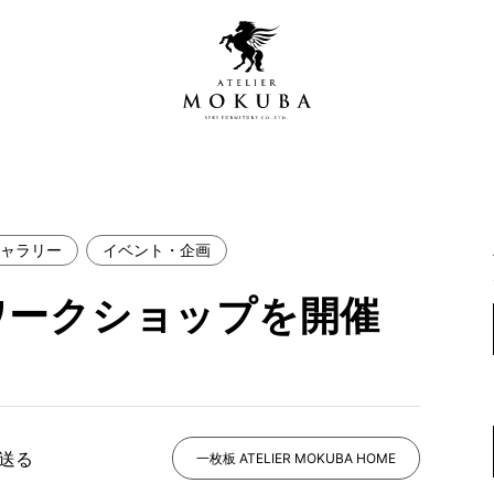
ャラリー
イベント・企画
営店
全商品一覧
ワークショップを開催
青山プレミアムギャラリー
新入荷情報
新宿ギャラリー
レジンギャラリー
納品事例
吉祥寺ギャラリー
【アウトレット取扱店】
納品事例（住宅・インテ
で送る
一枚板 ATELIER MOKUBA HOME
横浜ギャラリー
納品事例（店舗・オフィ