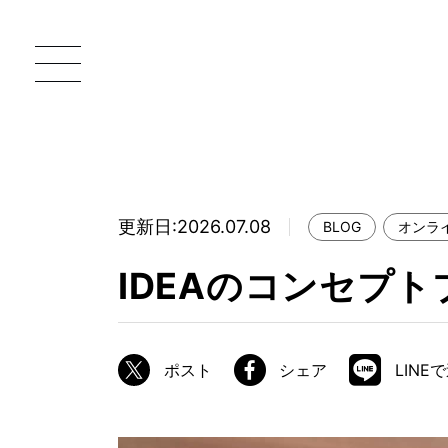
更新日:2026.07.08
BLOG
オンラ
一枚板 ATELIER MOKUBA HOME
直
IDEAのコンセプ
MOKUBA について
ブランドコンセプト
ポスト
シェア
LINE
製造工程
職人の技能・技巧
加工技術