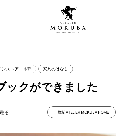
インストア・本部
家具のはなし
営店
全商品一覧
トブックができました
青山プレミアムギャラリー
新入荷情報
新宿ギャラリー
レジンギャラリー
で送る
納品事例
一枚板 ATELIER MOKUBA HOME
吉祥寺ギャラリー
【アウトレット取扱店】
納品事例（住宅・インテ
横浜ギャラリー
納品事例（店舗・オフィ