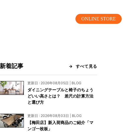
ONLINE STORE
新着記事
すべて見る
MOKUBA CHANNEL
更新日 : 2026年08月05日 | BLOG
ダイニングテーブルと椅子のちょう
よくあるご質問
どいい高さとは？ 差尺の計算方法
と選び方
お問い合わせ
更新日 : 2026年08月03日 | BLOG
リア）
お問い合わせ
【梅田店】新入荷商品のご紹介「マ
ンゴ一枚板」
ス）
資料請求