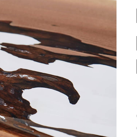
名古屋ギャラリー
お客様の声
大阪梅田ギャラリー
コーディネート集
アウトレット神戸店
大川ギャラリー【本店】
INFORMATION
天神ギャラリー
NEWS
公式オンラインストア
EVENT
BLOG
WEBカタログ
メディア美術協力実績