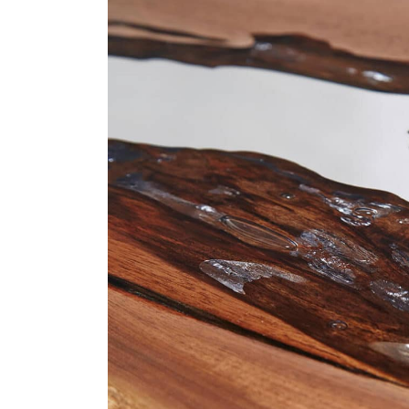
商品情報
ATELIER MOKUBAの一枚板テーブル
ATELIER MOKUBAの一枚板×異素材
特別なダイニングチェア
一枚板用のテーブル脚
樹種紹介
コーディネート集
メンテナンス方法