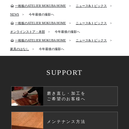
home
一枚板のATELIER MOKUBA HOME
ニュース&トピックス
NEWS
今年最後の撮影へ
home
一枚板のATELIER MOKUBA HOME
ニュース&トピックス
オンラインストア・本部
今年最後の撮影へ
home
一枚板のATELIER MOKUBA HOME
ニュース&トピックス
家具のはなし
今年最後の撮影へ
SUPPORT
磨き直し・加工を
ご希望のお客様へ
メンテナンス方法