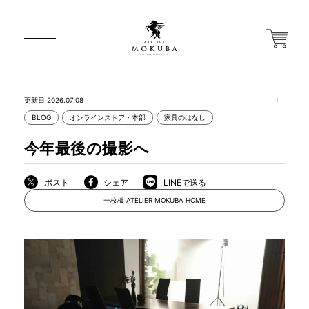
更新日:2026.07.08
BLOG
オンラインストア・本部
家具のはなし
ONLINE STORE
今年最後の撮影へ
店舗から探す
ポスト
シェア
LINEで送る
一枚板 ATELIER MOKUBA HOME
一枚板 ATELIER MOKUBA HOME
MOKUBA について