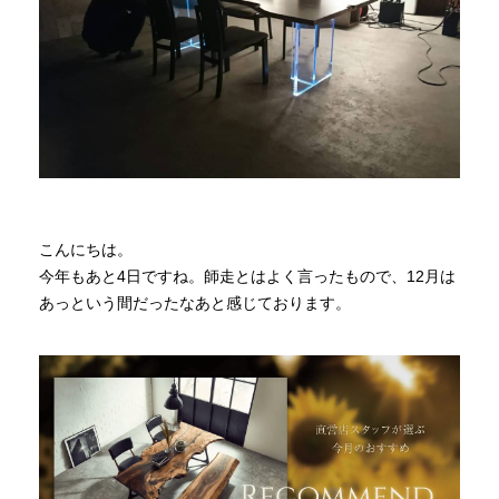
商品情報
直営店
イベント
こんにちは。
WEBカタログ
今年もあと4日ですね。師走とはよく言ったもので、12月は
あっという間だったなあと感じております。
全商品一覧
新入荷情報
納品事例