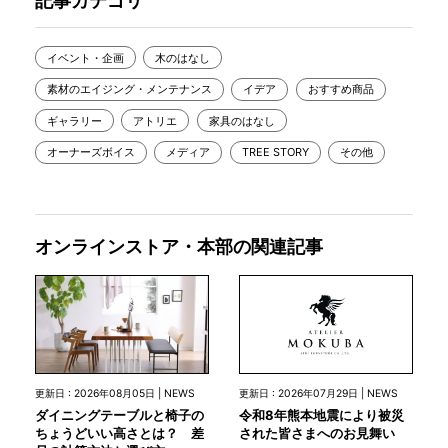
記事カテゴリ
イベント・企画
木のはなし
素材のエイジング・メンテナンス
イデア
おすすめ商品
ギャラリー
アトリエ
家具のはなし
オーナーズボイス
メディア
TREE STORY
その他
オンラインストア・本部の関連記事
更新日 : 2026年07月29日 | NEWS
更新日 : 2026年08月05日 | NEWS
令和8年熊本地震により被災
ダイニングテーブルと椅子の
された皆さまへのお見舞い
ちょうどいい高さとは？ 差