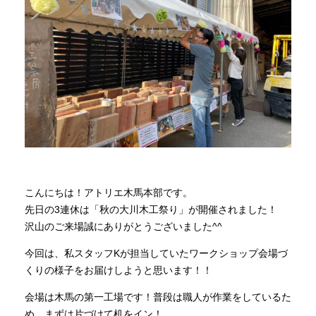
商品情報
直営店
イベント
WEBカタログ
こんにちは！アトリエ木馬本部です。
全商品一覧
先日の3連休は「秋の大川木工祭り」が開催されました！
沢山のご来場誠にありがとうございました^^
今回は、私スタッフKが担当していたワークショップ会場づ
新入荷情報
くりの様子をお届けしようと思います！！
会場は木馬の第一工場です！普段は職人が作業をしているた
納品事例
め、まずは片づけて机をイン！