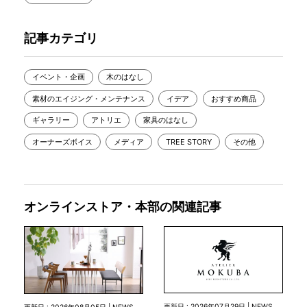
記事カテゴリ
イベント・企画
木のはなし
素材のエイジング・メンテナンス
イデア
おすすめ商品
ギャラリー
アトリエ
家具のはなし
オーナーズボイス
メディア
TREE STORY
その他
オンラインストア・本部の関連記事
更新日 : 2026年07月29日 | NEWS