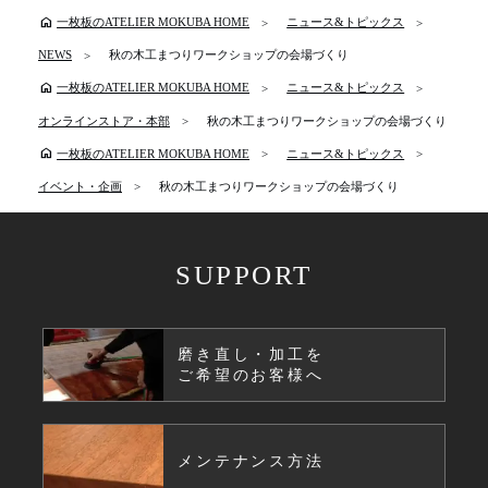
home
一枚板のATELIER MOKUBA HOME
ニュース&トピックス
NEWS
秋の木工まつりワークショップの会場づくり
home
一枚板のATELIER MOKUBA HOME
ニュース&トピックス
オンラインストア・本部
秋の木工まつりワークショップの会場づくり
home
一枚板のATELIER MOKUBA HOME
ニュース&トピックス
イベント・企画
秋の木工まつりワークショップの会場づくり
SUPPORT
磨き直し・加工を
ご希望のお客様へ
メンテナンス方法