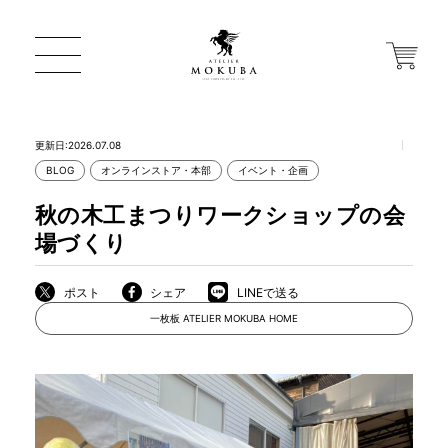
更新日:2026.07.08
BLOG
オンラインストア・本部
イベント・企画
ONLINE STORE
秋の木工まつりワークショップの会
場づくり
店舗から探す
ポスト
シェア
LINEで送る
一枚板 ATELIER MOKUBA HOME
一枚板 ATELIER MOKUBA HOME
MOKUBA について