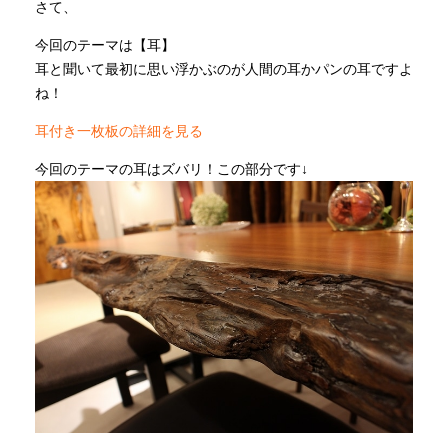
さて、
今回のテーマは【耳】
INFORMATION
耳と聞いて最初に思い浮かぶのが人間の耳かパンの耳ですよ
ね！
MOKUBA CHANNEL
耳付き一枚板の詳細を見る
今回のテーマの耳はズバリ！この部分です↓
よくあるご質問
お問い合わせ