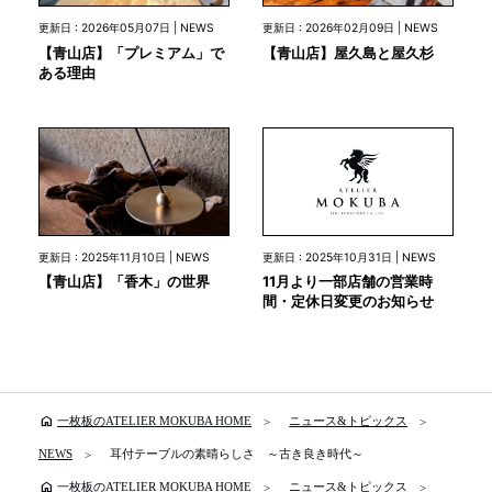
更新日 : 2026年05月07日 | NEWS
更新日 : 2026年02月09日 | NEWS
【青山店】「プレミアム」で
【青山店】屋久島と屋久杉
ある理由
更新日 : 2025年10月31日 | NEWS
更新日 : 2025年11月10日 | NEWS
11月より一部店舗の営業時
【青山店】「香木」の世界
間・定休日変更のお知らせ
home
一枚板のATELIER MOKUBA HOME
ニュース&トピックス
NEWS
耳付テーブルの素晴らしさ ～古き良き時代～
home
一枚板のATELIER MOKUBA HOME
ニュース&トピックス