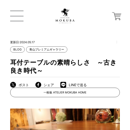
更新日:2024.05.17
BLOG
青山プレミアムギャラリー
ONLINE STORE
耳付テーブルの素晴らしさ ～古き
良き時代～
店舗から探す
ポスト
シェア
LINEで送る
一枚板 ATELIER MOKUBA HOME
一枚板 ATELIER MOKUBA HOME
MOKUBA について