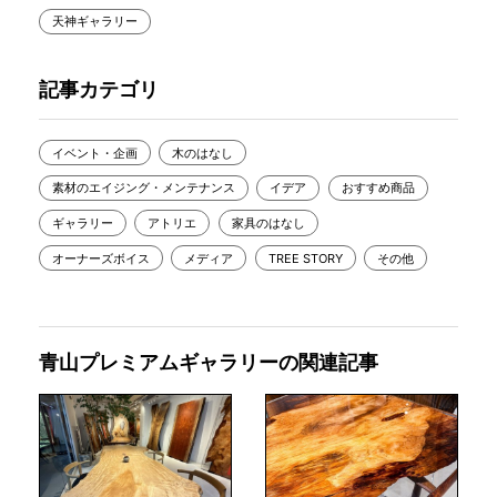
天神ギャラリー
記事カテゴリ
イベント・企画
木のはなし
素材のエイジング・メンテナンス
イデア
おすすめ商品
ギャラリー
アトリエ
家具のはなし
オーナーズボイス
メディア
TREE STORY
その他
青山プレミアムギャラリーの関連記事