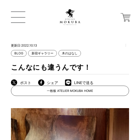
更新日:2022.10.13
BLOG
新宿ギャラリー
木のはなし
ONLINE STORE
こんなにも違うんです！
店舗から探す
ポスト
シェア
LINEで送る
一枚板 ATELIER MOKUBA HOME
一枚板 ATELIER MOKUBA HOME
MOKUBA について