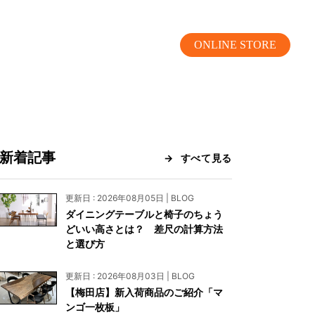
ONLINE STORE
新着記事
すべて見る
MOKUBA CHANNEL
更新日 : 2026年08月05日 | BLOG
ダイニングテーブルと椅子のちょう
よくあるご質問
どいい高さとは？ 差尺の計算方法
と選び方
お問い合わせ
更新日 : 2026年08月03日 | BLOG
リア）
お問い合わせ
【梅田店】新入荷商品のご紹介「マ
ンゴ一枚板」
ス）
資料請求