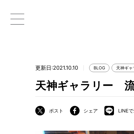
更新日:2021.10.10
BLOG
天神ギャ
一枚板 ATELIER MOKUBA HOME
直
天神ギャラリー 
MOKUBA について
ブランドコンセプト
ポスト
シェア
LINE
製造工程
職人の技能・技巧
加工技術