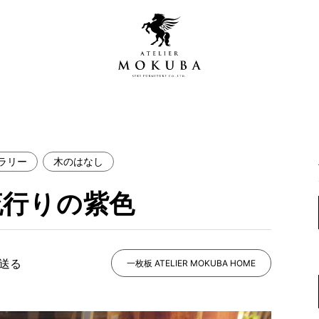
ラリー
木のはなし
営店
全商品一覧
流行りの紫色
青山プレミアムギャラリー
新入荷情報
新宿ギャラリー
レジンギャラリー
で送る
納品事例
一枚板 ATELIER MOKUBA HOME
吉祥寺ギャラリー
【アウトレット取扱店】
納品事例（住宅・インテ
横浜ギャラリー
納品事例（店舗・オフィ