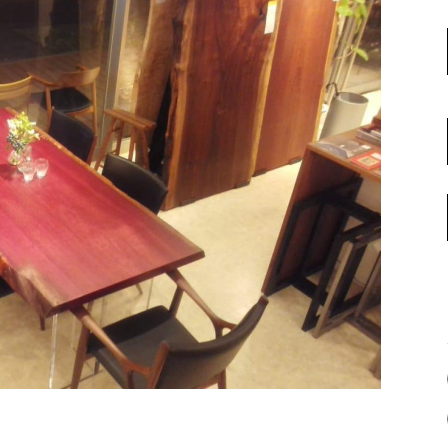
名古屋ギャラリー
お客様の声
大阪梅田ギャラリー
コーディネート集
アウトレット神戸店
大川ギャラリー【本店】
INFORMATION
天神ギャラリー
NEWS
公式オンラインストア
EVENT
BLOG
WEBカタログ
メディア美術協力実績