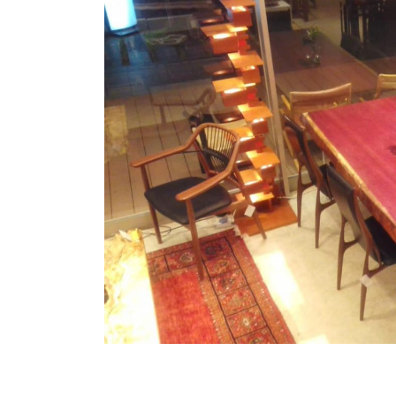
商品情報
ATELIER MOKUBAの一枚板テーブル
ATELIER MOKUBAの一枚板×異素材
特別なダイニングチェア
一枚板用のテーブル脚
樹種紹介
コーディネート集
メンテナンス方法